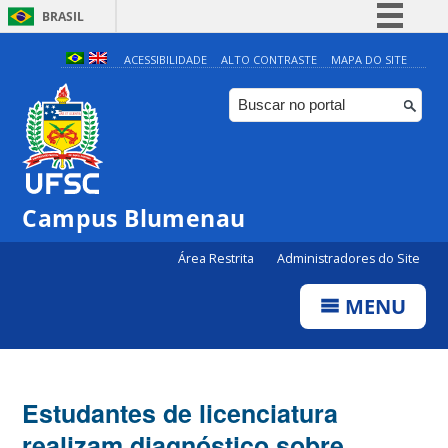
BRASIL
Simplifique!
ACESSIBILIDADE
ALTO CONTRASTE
MAPA DO SITE
Comunica BR
Participe
Acesso à informação
Legislação
Campus Blumenau
Canais
Área Restrita
Administradores do Site
MENU
Estudantes de licenciatura
realizam diagnóstico sobre