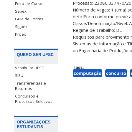
Processo: 23080.037470/20
Feira de Cursos
Número de vagas: 1 (uma) se
Sepex
deficiência conforme prevê a
Guia de Fontes
Classe/Denominação/Nível: A
Sigpex
Regime de Trabalho: DE
Proex
Requisitos para provimento 
Sistemas de Informação e Tí
ou Engenharia de Produção o
QUERO SER UFSC
Tags:
Vestibular UFSC
computação
concurso
SISU
Transferências e
Retornos
Concursos e
Processos Seletivos
ORGANIZAÇÕES
ESTUDANTIS