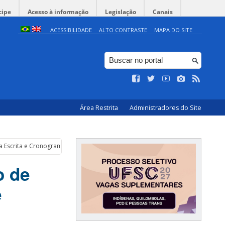
cipe
Acesso à informação
Legislação
Canais
ACESSIBILIDADE
ALTO CONTRASTE
MAPA DO SITE
Área Restrita
Administradores do Site
va Escrita e Cronograma Ajustado
o de
e