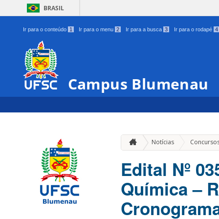
BRASIL
Ir para o conteúdo
1
Ir para o menu
2
Ir para a busca
3
Ir para o rodapé
4
Campus Blumenau
Notícias
Concurso
Edital Nº 0
Química – R
Cronograma