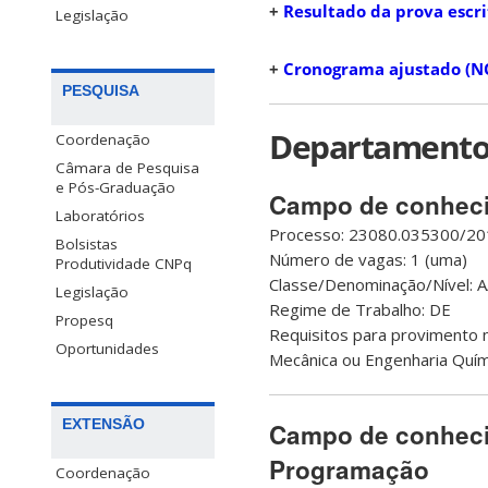
+
Resultado da prova escr
Legislação
+
Cronograma ajustado (N
PESQUISA
Departamento 
Coordenação
Câmara de Pesquisa
e Pós-Graduação
Campo de conhecim
Laboratórios
Processo: 23080.035300/20
Bolsistas
Número de vagas: 1 (uma)
Produtividade CNPq
Classe/Denominação/Nível: A
Legislação
Regime de Trabalho: DE
Propesq
Requisitos para provimento n
Oportunidades
Mecânica ou Engenharia Quím
EXTENSÃO
Campo de conheci
Programação
Coordenação