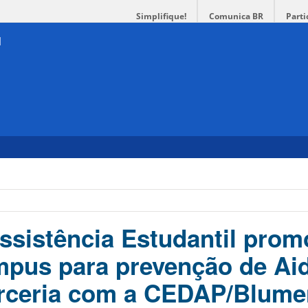
Simplifique!
Comunica BR
Parti
ssistência Estudantil prom
pus para prevenção de Aid
rceria com a CEDAP/Blum