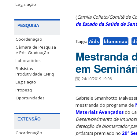
Legislação
(
Camila Collato/Comitê de 
de Estado da Saúde de San
PESQUISA
Coordenação
Tags:
Aids
blumenau
d
Câmara de Pesquisa
Mestranda 
e Pós-Graduação
Laboratórios
em Seminário
Bolsistas
Produtividade CNPq
24/10/2019 19:06
Legislação
Propesq
Gabriele Smanhotto Malvessi
Oportunidades
mestranda do programa de
Materiais Avançados
do Ca
Desenvolvimento de imunoss
EXTENSÃO
detecção de biomarcador par
próstata
premiado no
29º Se
Coordenação