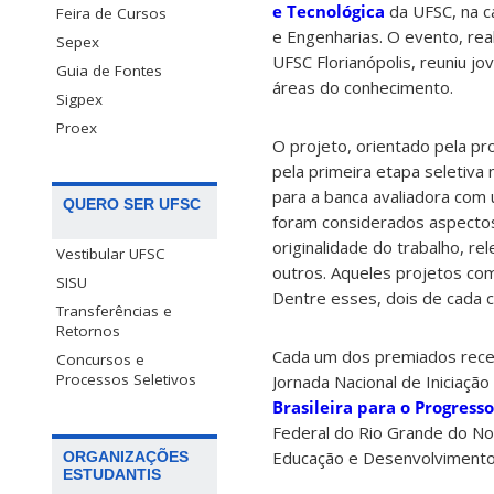
e Tecnológica
da UFSC, na ca
Feira de Cursos
e Engenharias. O evento, rea
Sepex
UFSC Florianópolis, reuniu j
Guia de Fontes
áreas do conhecimento.
Sigpex
Proex
O projeto, orientado pela pr
pela primeira etapa seletiva 
para a banca avaliadora com
QUERO SER UFSC
foram considerados aspectos
originalidade do trabalho, r
Vestibular UFSC
outros. Aqueles projetos com
SISU
Dentre esses, dois de cada c
Transferências e
Retornos
Cada um dos premiados recebe
Concursos e
Processos Seletivos
Jornada Nacional de Iniciação
Brasileira para o Progresso
Federal do Rio Grande do Nor
Educação e Desenvolvimento 
ORGANIZAÇÕES
ESTUDANTIS