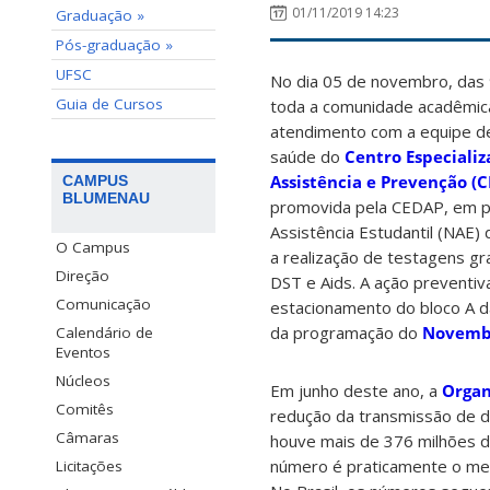
01/11/2019 14:23
Graduação »
Pós-graduação »
UFSC
No dia 05 de novembro, das 9
Guia de Cursos
toda a comunidade acadêmic
atendimento com a equipe de
saúde do
Centro Especializ
Assistência e Prevenção 
CAMPUS
BLUMENAU
promovida pela CEDAP, em p
Assistência Estudantil (NAE)
O Campus
a realização de testagens gr
Direção
DST e Aids. A ação preventiv
Comunicação
estacionamento do bloco A d
da programação do
Novemb
Calendário de
Eventos
Núcleos
Em junho deste ano, a
Organ
Comitês
redução da transmissão de 
Câmaras
houve mais de 376 milhões de
número é praticamente o me
Licitações