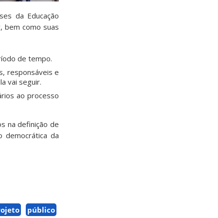
ases da Educação
ar, bem como suas
ríodo de tempo.
s, responsáveis e
a vai seguir.
ários ao processo
s na definição de
o democrática da
ojeto
público