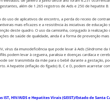
 elevados: de janeiro a junho deste ano foram 6.251 ocorrências 
m gestantes, além de 1.265 registros de Aids e 250 de hepatite B.
do uso de aplicativos de encontro, a perda do receio de contrai
ivirais mais eficazes e a resistência às iniciativas de educação
nção deste quadro. O uso da camisinha, conjugado à realização
ções de saúde de qualidade, ainda é a forma de prevenção mais 
V, vírus da imunodeficiência que pode levar à Aids (Síndrome da 
filis podem levar à cegueira, paralisia e doenças cardíaca e cereb
is pode ser transmitida da mãe para o bebê durante a gestação, p
to. A hepatite (inflação do fígado) B, C e D, podem acarretar c
s IST, HIV/AIDS e Hepatites Virais (GEIST)/Estado de Santa C