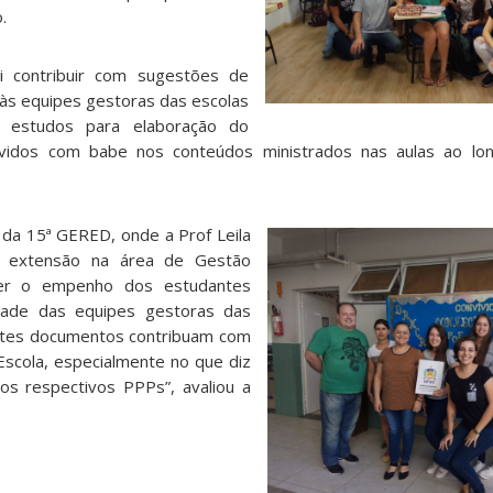
.
oi contribuir com sugestões de
às equipes gestoras das escolas
 estudos para elaboração do
lvidos com babe nos conteúdos ministrados nas aulas ao l
o da 15ª GERED, onde a Prof Leila
e extensão na área de Gestão
cer o empenho dos estudantes
idade das equipes gestoras das
stes documentos contribuam com
scola, especialmente no que diz
os respectivos PPPs”, avaliou a