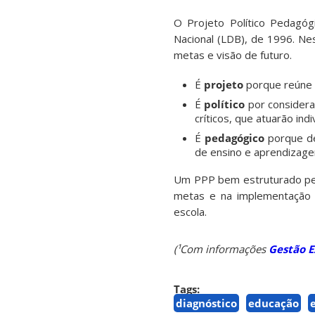
O Projeto Político Pedagóg
Nacional (LDB), de 1996. Ne
metas e visão de futuro.
É
projeto
porque reúne 
É
político
por considera
críticos, que atuarão ind
É
pedagógico
porque de
de ensino e aprendizag
Um PPP bem estruturado perm
metas e na implementação 
escola.
(¹Com informações
Gestão E
Tags:
diagnóstico
educação