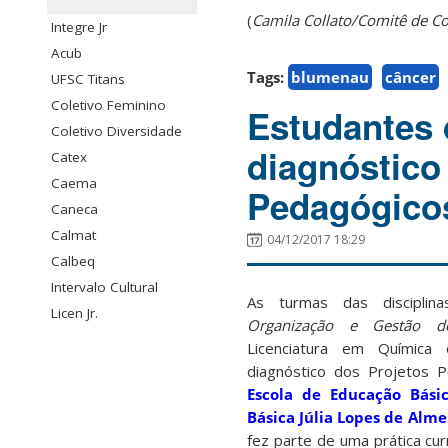
(
Camila Collato/Comitê de 
Integre Jr
Acub
Tags:
blumenau
câncer
UFSC Titans
Coletivo Feminino
Estudantes 
Coletivo Diversidade
diagnóstico 
Catex
Caema
Pedagógicos
Caneca
Calmat
04/12/2017 18:29
Calbeq
Intervalo Cultural
As turmas das discipli
Licen Jr.
Organização e Gestão d
Licenciatura em Química 
diagnóstico dos Projetos P
Escola de Educação Bási
Básica Júlia Lopes de Alme
fez parte de uma prática cur