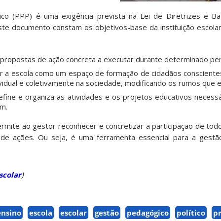
ico (PPP) é uma exigência prevista na Lei de Diretrizes e B
ste documento constam os objetivos-base da instituição escol
propostas de ação concreta a executar durante determinado pe
r a escola como um espaço de formação de cidadãos consciente
ividual e coletivamente na sociedade, modificando os rumos que el
fine e organiza as atividades e os projetos educativos necess
em.
ite ao gestor reconhecer e concretizar a participação de todo
de ações. Ou seja, é uma ferramenta essencial para a gestã
scolar
)
ensino
escola
escolar
gestão
pedagógico
político
pr