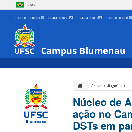
BRASIL
Ir para o conteúdo
1
Ir para o menu
2
Ir para a busca
3
Ir para o rodapé
4
Campus Blumenau
Assunto: diagnóstico
Núcleo de A
ação no Cam
DSTs em pa