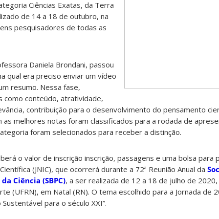
tegoria Ciências Exatas, da Terra
lizado de 14 a 18 de outubro, na
ovens pesquisadores de todas as
ofessora Daniela Brondani, passou
na qual era preciso enviar um vídeo
 um resumo. Nessa fase,
 como conteúdo, atratividade,
elevância, contribuição para o desenvolvimento do pensamento cien
 as melhores notas foram classificados para a rodada de aprese
ategoria foram selecionados para receber a distinção.
rá o valor de inscrição inscrição, passagens e uma bolsa para p
 Científica (JNIC), que ocorrerá durante a 72ª Reunião Anual da
So
 da Ciência (SBPC)
, a ser realizada de 12 a 18 de julho de 2020
te (UFRN), em Natal (RN). O tema escolhido para a Jornada de 20
Sustentável para o século XXI”.