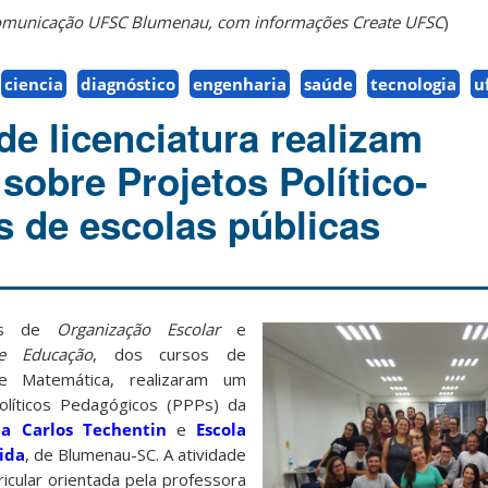
Comunicação UFSC Blumenau, com informações Create UFSC
)
ciencia
diagnóstico
engenharia
saúde
tecnologia
u
de licenciatura realizam
sobre Projetos Político-
 de escolas públicas
nas de
Organização Escolar
e
e Educação
, dos cursos de
e Matemática, realizaram um
olíticos Pedagógicos (PPPs) da
ca Carlos Techentin
e
Escola
ida
, de Blumenau-SC. A atividade
ricular orientada pela professora