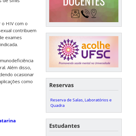
de sífilis
r o HIV com o
 sexual contribuem
 de exames
indicada.
Imunodeficiência
ral. Além disso,
odendo ocasionar
omplicações como
Reservas
Reserva de Salas, Laboratórios e
Quadra
atarina
Estudantes