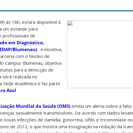
h às 18h, estará disponível à
a um estande para
 profissionais de
ado em Diagnóstico,
(CEDAP/Blumenau)
. A iniciativa,
arceria com o Núcleo de
 do Campus Blumenau, objetiva
atuitas para a detecção de
a será realizada no
a Sede Acadêmica e faz parte
ro Azul
.
ização Mundial da Saúde (OMS)
emitiu um alerta sobre a falt
doenças sexualmente transmissíveis. De acordo com dados leva
 novas infecções de clamídia, gonorreia, sífilis e tricomoníase 
smo de 2012, o que mostra uma estagnação na redução da tran