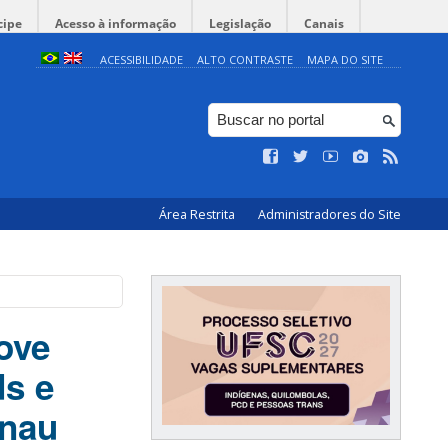
cipe
Acesso à informação
Legislação
Canais
ACESSIBILIDADE
ALTO CONTRASTE
MAPA DO SITE
Área Restrita
Administradores do Site
ove
s e
enau