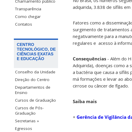
No Brasil, os números seguem
Chamamento público
adquirida, 3.838 de sífilis e
Transparência
Como chegar
Fatores como a disseminação 
Contatos
surgimento de tratamentos ant
negativamente para a manute
regulares e acesso à informa
CENTRO
TECNOLÓGICO, DE
CIÊNCIAS EXATAS
Consequências
- Além do HI
E EDUCAÇÃO
Adquirida), doenças como a sí
a bactéria que causa a sífil
Conselho da Unidade
má formações e levar ao abor
Direção do Centro
cirrose ou câncer de fígado.
Departamentos de
Ensino
Cursos de Graduação
Saiba mais
Cursos de Pós-
Graduação
+
Gerência de Vigilância da
Secretarias »
Egressos