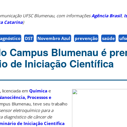
Comunicação UFSC Blumenau, com informações
Agência Brasil
,
I
ta Catarina
)
iagnóstico
DST
Novembro Azul
prevenção
saúde
ufs
do Campus Blumenau é pre
 de Iniciação Científica
, licenciada em
Química
e
Nanociência, Processos e
mpus Blumenau, teve seu trabalho
ensor eletroquímico para a
a diagnóstico de câncer de
minário de Iniciação Científica