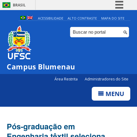
BRASIL
Simplifique!
ACESSIBILIDADE
ALTO CONTRASTE
MAPA DO SITE
Comunica BR
Participe
Acesso à informação
Legislação
Campus Blumenau
Canais
Área Restrita
Administradores do Site
MENU
Pós-graduação em
Engenharia têxtil seleciona