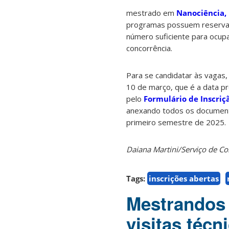
mestrado em
Nanociência, 
programas possuem reserva 
número suficiente para ocup
concorrência.
Para se candidatar às vagas,
10 de março, que é a data pr
pelo
Formulário de Inscri
anexando todos os documento
primeiro semestre de 2025.
Daiana Martini/Serviço de 
Tags:
inscrições abertas
Mestrandos 
visitas téc