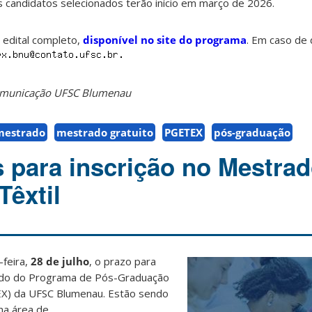
os candidatos selecionados terão início em março de 2026.
o edital completo,
disponível no site do programa
. Em caso de 
Comunicação UFSC Blumenau
mestrado
mestrado gratuito
PGETEX
pós-graduação
s para inscrição no Mestra
Têxtil
feira,
28 de julho
, o prazo para
rado do Programa de Pós-Graduação
EX) da UFSC Blumenau. Estão sendo
 na área de