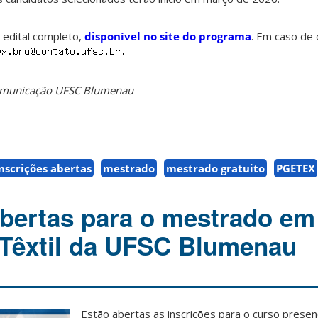
o edital completo,
disponível no site do programa
. Em caso de 
Comunicação UFSC Blumenau
nscrições abertas
mestrado
mestrado gratuito
PGETEX
abertas para o mestrado em
Têxtil da UFSC Blumenau
Estão abertas as inscrições para o curso prese