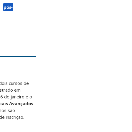
pós-
dois cursos de
estrado em
6 de janeiro e o
riais Avançados
rsos são
e inscrição.