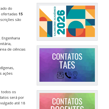
trado do
 ofertadas
15
inscrições são
, Engenharia
itária,
área de ciências
ndígenas,
as ações
 todos os
idatos será por
ivulgado até 18