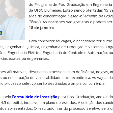
do Programa de Pós-Graduação em Engenharia 
da UFSC Blumenau. Estão sendo ofertadas
15 v
área de concentração
Desenvolvimento de Proce
Têxteis
. As inscrições são gratuitas e podem ser 
18 de janeiro
.
Para concorrer às vagas, é necessário ter curs
il, Engenharia Química, Engenharia de Produção e Sistemas, Eng
ária, Engenharia Elétrica, Engenharia de Controle e Automação; o
ncias exatas ou engenharias.
es afirmativas, destinadas a pessoas com deficiência, negras, i
os ou em situação de vulnerabilidade socioeconômica. As vagas d
no processo seletivo serão destinadas à ampla concorrência.
as pelo
Formulário de Inscrição
para Pós-Graduação, anexando
4.5 do edital, inclusive um plano de estudos. A seleção dos cand
os apresentados. O resultado final do processo seletivo será d