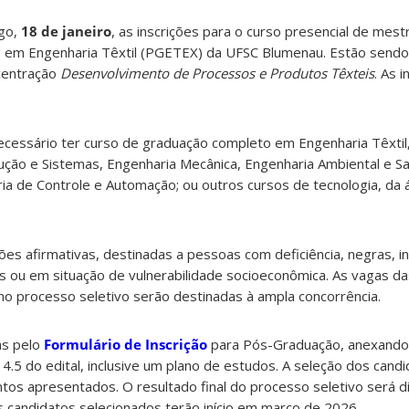
go,
18 de janeiro
, as inscrições para o curso presencial de mes
em Engenharia Têxtil (PGETEX) da UFSC Blumenau. Estão sendo
ncentração
Desenvolvimento de Processos e Produtos Têxteis
. As 
ecessário ter curso de graduação completo em Engenharia Têxtil
ção e Sistemas, Engenharia Mecânica, Engenharia Ambiental e San
ria de Controle e Automação; ou outros cursos de tecnologia, da 
es afirmativas, destinadas a pessoas com deficiência, negras, i
os ou em situação de vulnerabilidade socioeconômica. As vagas d
no processo seletivo serão destinadas à ampla concorrência.
as pelo
Formulário de Inscrição
para Pós-Graduação, anexando
4.5 do edital, inclusive um plano de estudos. A seleção dos cand
os apresentados. O resultado final do processo seletivo será d
os candidatos selecionados terão início em março de 2026.