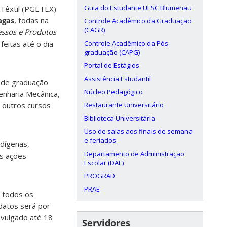
Guia do Estudante UFSC Blumenau
Têxtil (PGETEX)
agas
, todas na
Controle Acadêmico da Graduação
(CAGR)
ssos e Produtos
Controle Acadêmico da Pós-
feitas até o dia
graduação (CAPG)
Portal de Estágios
Assistência Estudantil
o de graduação
Núcleo Pedagógico
enharia Mecânica,
Restaurante Universitário
u outros cursos
Biblioteca Universitária
Uso de salas aos finais de semana
e feriados
ndígenas,
Departamento de Administração
as ações
Escolar (DAE)
PROGRAD
PRAE
 todos os
idatos será por
ivulgado até 18
Servidores