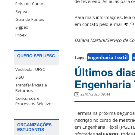
de fevereiro. As aulas para 
Feira de Cursos
Sepex
Para mais informações, leia 
Guia de Fontes
em contato pelo e-mail
Sigpex
Proex
Daiana Martini/Serviço de 
QUERO SER UFSC
Tags:
Engenharia Têxtil
Últimos dia
Vestibular UFSC
SISU
Engenharia 
Transferências e
Retornos
22/07/2025 09:44
Concursos e
Processos Seletivos
Termina na próxima segunda-
inscrição no curso de mest
ORGANIZAÇÕES
em Engenharia Têxtil (PGET
ESTUDANTIS
ofertadas
seis vagas
, todas