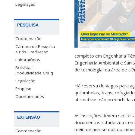
Legislação
PESQUISA
Coordenação
Câmara de Pesquisa
e Pós-Graduação
completo em Engenharia Têxt
Laboratórios
Engenharia Ambiental e Sanit
Bolsistas
de tecnologia, da área de ciê
Produtividade CNPq
Legislação
Há reserva de vagas para açõ
Propesq
quilombolas, trans, refugiad
Oportunidades
afirmativas não preenchidas 
As inscrições devem ser feit
EXTENSÃO
documentos listados no item 
meio de análise dos document
Coordenação