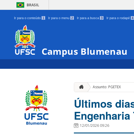
BRASIL
Ir para o conteúdo
1
Ir para o menu
2
Ir para a busca
3
Ir para o rodapé
4
Campus Blumenau
Assunto: PGETEX
Últimos dia
Engenharia 
12/01/2026 09:26