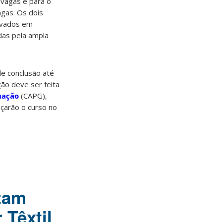
vagas e para o
gas. Os dois
ovados em
das pela ampla
de conclusão até
ção deve ser feita
uação
(CAPG),
çarão o curso no
izam
 Têxtil