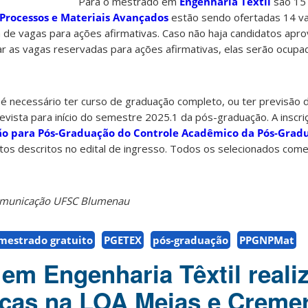
Para o mestrado em
Engenharia Têxtil
são 15 
Processos e Materiais Avançados
estão sendo ofertadas 14 va
de vagas para ações afirmativas. Caso não haja candidatos apr
ar as vagas reservadas para ações afirmativas, elas serão ocupa
 é necessário ter curso de graduação completo, ou ter previsão 
evista para início do semestre 2025.1 da pós-graduação. A inscri
ção para Pós-Graduação do Controle Acadêmico da Pós-Grad
s descritos no edital de ingresso. Todos os selecionados come
Comunicação UFSC Blumenau
mestrado gratuito
PGETEX
pós-graduação
PPGNPMat
em Engenharia Têxtil real
nicas na LOA Meias e Cremer