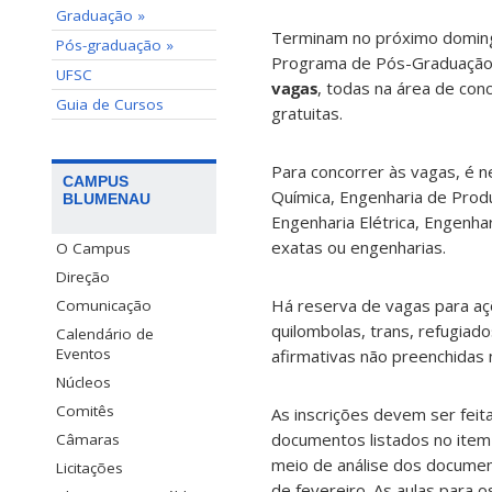
Graduação »
Terminam no próximo domin
Pós-graduação »
Programa de Pós-Graduação 
UFSC
vagas
, todas na área de co
Guia de Cursos
gratuitas.
Para concorrer às vagas, é n
CAMPUS
Química, Engenharia de Produ
BLUMENAU
Engenharia Elétrica, Engenha
exatas ou engenharias.
O Campus
Direção
Há reserva de vagas para açõ
Comunicação
quilombolas, trans, refugiad
Calendário de
Eventos
afirmativas não preenchidas 
Núcleos
Comitês
As inscrições devem ser feit
documentos listados no item 
Câmaras
meio de análise dos document
Licitações
de fevereiro. As aulas para 