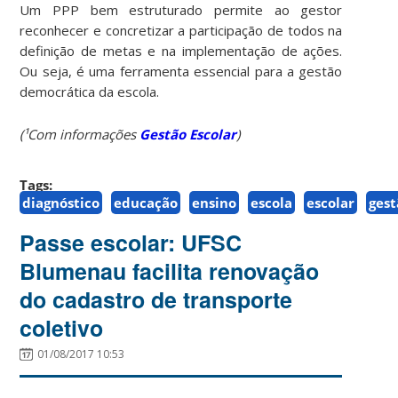
Um PPP bem estruturado permite ao gestor
reconhecer e concretizar a participação de todos na
definição de metas e na implementação de ações.
Ou seja, é uma ferramenta essencial para a gestão
democrática da escola.
(¹Com informações
Gestão Escolar
)
Tags:
diagnóstico
educação
ensino
escola
escolar
ges
Passe escolar: UFSC
Blumenau facilita renovação
do cadastro de transporte
coletivo
01/08/2017 10:53