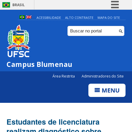
BRASIL
Simplifique!
ACESSIBILIDADE
ALTO CONTRASTE
MAPA DO SITE
Comunica BR
Participe
Acesso à informação
Legislação
Campus Blumenau
Canais
Área Restrita
Administradores do Site
MENU
Estudantes de licenciatura
realizam diagnóstico sobre