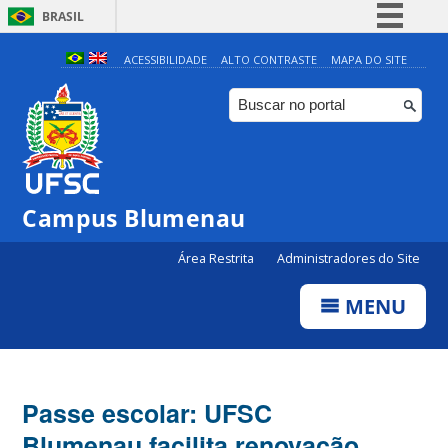
BRASIL
Simplifique!
ACESSIBILIDADE
ALTO CONTRASTE
MAPA DO SITE
Comunica BR
Participe
Acesso à informação
Legislação
Campus Blumenau
Canais
Área Restrita
Administradores do Site
MENU
Passe escolar: UFSC
Blumenau facilita renovação