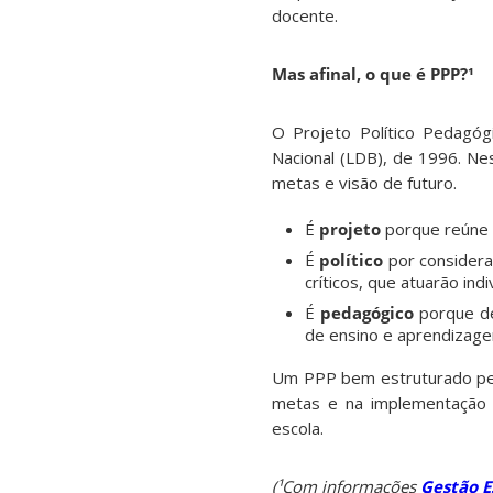
docente.
Mas afinal, o que é PPP?¹
O Projeto Político Pedagóg
Nacional (LDB), de 1996. Ne
metas e visão de futuro.
É
projeto
porque reúne 
É
político
por considera
críticos, que atuarão ind
É
pedagógico
porque de
de ensino e aprendizag
Um PPP bem estruturado perm
metas e na implementação 
escola.
(¹Com informações
Gestão E