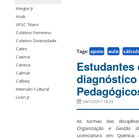
Integre Jr
Acub
UFSC Titans
Coletivo Feminino
Coletivo Diversidade
Catex
Tags:
apoio
aula
cálcul
Caema
Estudantes 
Caneca
Calmat
diagnóstico 
Calbeq
Pedagógicos
Intervalo Cultural
Licen Jr.
04/12/2017 18:29
As turmas das discipli
Organização e Gestão d
Licenciatura em Química 