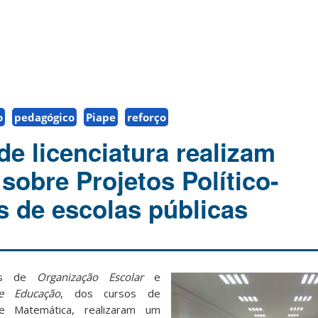
o
pedagógico
Piape
reforço
de licenciatura realizam
sobre Projetos Político-
 de escolas públicas
nas de
Organização Escolar
e
e Educação
, dos cursos de
e Matemática, realizaram um