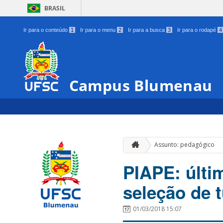
BRASIL
Ir para o conteúdo
1
Ir para o menu
2
Ir para a busca
3
Ir para o rodapé
4
Campus Blumenau
Assunto: pedagógico
PIAPE: últim
seleção de 
01/03/2018 15:07