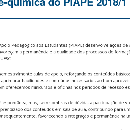
ré-química do PIAPE 2018/1
 Apoio Pedagógico aos Estudantes (PIAPE) desenvolve ações de 
avoreçam a permanência e a qualidade dos processos de formaç
 UFSC.
emestralmente aulas de apoio, reforçando os conteúdos básicos
 é aprimorar habilidades e conteúdos necessários ao bom aprove
bém oferecemos minicursos e oficinas nos períodos de recesso es
 é espontânea, mas, sem sombras de dúvida, a participação de v
o aprendizado dos conteúdos em sala de aula, contribuindo para u
nsequentemente, favorecendo a integração e permanência na un