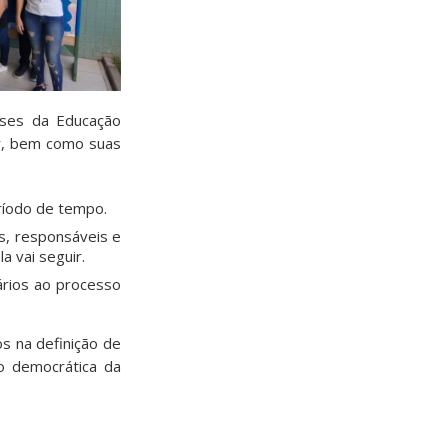
ases da Educação
ar, bem como suas
ríodo de tempo.
s, responsáveis e
a vai seguir.
ários ao processo
s na definição de
o democrática da