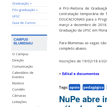
Graduação »
A Pró-Reitoria de Graduaçã
Pós-graduação »
contratação temporária
UFSC
EDUCACIONAIS para o Progra
Guia de Cursos
março a dezembro de 2018 n
Graduação da UFSC em Florianó
CAMPUS
Para Blumenau as vagas são
BLUMENAU
completo abaixo.
O Campus
Direção
Inscrições de 19/02/18 à 02
Comunicação
Calendário de
+
Edital e documentos
Eventos
Núcleos
Tags:
apoio
pedagógico
Comitês
NuPe abre i
Câmaras
Licitações