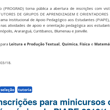
o (PROGRAD) torna pública a abertura de inscrições com vist
 de TUTORES DE GRUPOS DE APRENDIZAGEM E ORIENTADORES
ma Institucional de Apoio Pedagógico aos Estudantes (PIAPE)
as atividades de apoio e orientação pedagógica aos estudant
polis, Araranguá, Curitibanos, Blumenau e Joinville.
 para
Leitura e Produção Textual
,
Química
,
Física
e
Matemá
/03/18.
seleção
tutoria
nscrições para minicursos 