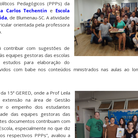
olíticos Pedagógicos (PPPs) da
ca Carlos Techentin
e
Escola
ida
, de Blumenau-SC. A atividade
ricular orientada pela professora
.
oi contribuir com sugestões de
às equipes gestoras das escolas
 estudos para elaboração do
lvidos com babe nos conteúdos ministrados nas aulas ao l
o da 15ª GERED, onde a Prof Leila
e extensão na área de Gestão
cer o empenho dos estudantes
idade das equipes gestoras das
stes documentos contribuam com
scola, especialmente no que diz
os respectivos PPPs”, avaliou a