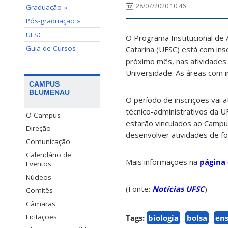
28/07/2020 10:46
Graduação »
Pós-graduação »
UFSC
O Programa Institucional de
Guia de Cursos
Catarina (UFSC) está com ins
próximo mês, nas atividades
Universidade. As áreas com i
CAMPUS
BLUMENAU
O período de inscrições vai
técnico-administrativos da 
O Campus
estarão vinculados ao Campus
Direção
desenvolver atividades de f
Comunicação
Calendário de
Mais informações na
página 
Eventos
Núcleos
(Fonte:
Notícias UFSC
)
Comitês
Câmaras
Licitações
Tags:
biologia
bolsa
ens