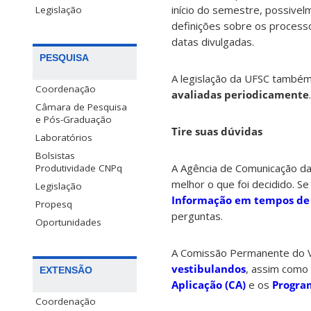
início do semestre, possive
Legislação
definições sobre os processo
datas divulgadas.
PESQUISA
A legislação da UFSC também
Coordenação
avaliadas periodicamente
.
Câmara de Pesquisa
e Pós-Graduação
Tire suas dúvidas
Laboratórios
Bolsistas
A Agência de Comunicação da
Produtividade CNPq
melhor o que foi decidido. S
Legislação
Informação em tempos d
Propesq
perguntas.
Oportunidades
A Comissão Permanente do Ve
vestibulandos
, assim como
EXTENSÃO
Aplicação (CA)
e os
Progra
Coordenação