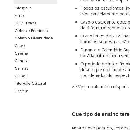
Todos os estudantes, inc
Integre Jr
e/ou cancelamento de dis
Acub
Caso o estudante opte p
UFSC Titans
de 4 (quatro) semestres
Coletivo Feminino
O ano letivo de 2020 nã
Coletivo Diversidade
como os semestres não p
Catex
Durante o Calendário Su
Caema
horária total mínima sem
Caneca
O período de intercâmbi
Calmat
desde que o plano de ati
coordenador do respecti
Calbeq
Intervalo Cultural
>> Veja o calendário disponí
Licen Jr.
Que tipo de ensino te
Neste novo período, expre