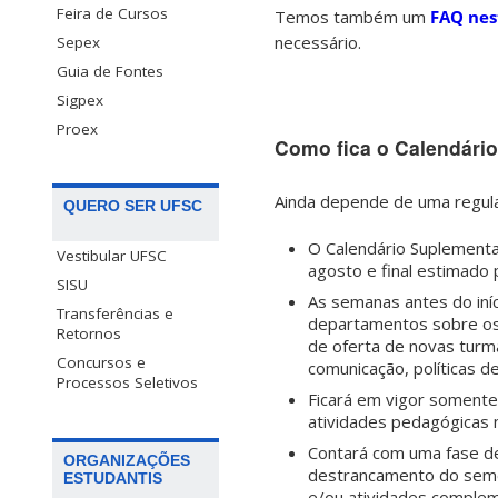
Feira de Cursos
Temos também um
FAQ nes
necessário.
Sepex
Guia de Fontes
Sigpex
Proex
Como fica o Calendári
Ainda depende de uma regul
QUERO SER UFSC
O Calendário Suplementa
Vestibular UFSC
agosto e final estimado
SISU
As semanas antes do iní
Transferências e
departamentos sobre os 
Retornos
de oferta de novas turm
Concursos e
comunicação, políticas de
Processos Seletivos
Ficará em vigor somente
atividades pedagógicas 
Contará com uma fase de
ORGANIZAÇÕES
destrancamento do semes
ESTUDANTIS
e/ou atividades comple