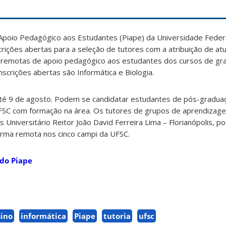
 Apoio Pedagógico aos Estudantes (Piape) da Universidade Feder
crições abertas para a seleção de tutores com a atribuição de atu
 remotas de apoio pedagógico aos estudantes dos cursos de gr
nscrições abertas são Informática e Biologia.
 até 9 de agosto. Podem se candidatar estudantes de pós-gradua
UFSC com formação na área. Os tutores de grupos de aprendizag
 Universitário Reitor João David Ferreira Lima – Florianópolis, 
orma remota nos cinco campi da UFSC.
do Piape
ino
informática
Piape
tutoria
ufsc