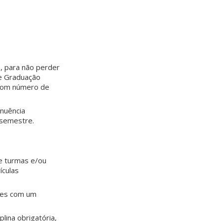
, para não perder
de Graduação
á com número de
anuência
 semestre.
 e turmas e/ou
ículas
ntes com um
ina obrigatória,