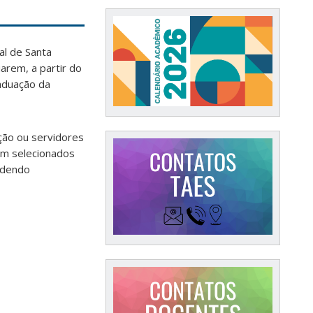
al de Santa
arem, a partir do
aduação da
ção ou servidores
em selecionados
podendo