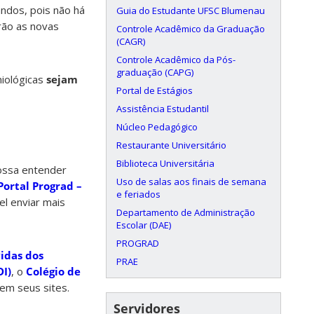
ndos, pois não há
Guia do Estudante UFSC Blumenau
rão as novas
Controle Acadêmico da Graduação
(CAGR)
Controle Acadêmico da Pós-
graduação (CAPG)
iológicas
sejam
Portal de Estágios
Assistência Estudantil
Núcleo Pedagógico
Restaurante Universitário
Biblioteca Universitária
possa entender
Uso de salas aos finais de semana
Portal Prograd –
e feriados
el enviar mais
Departamento de Administração
Escolar (DAE)
PROGRAD
vidas dos
PRAE
DI)
, o
Colégio de
em seus sites.
Servidores