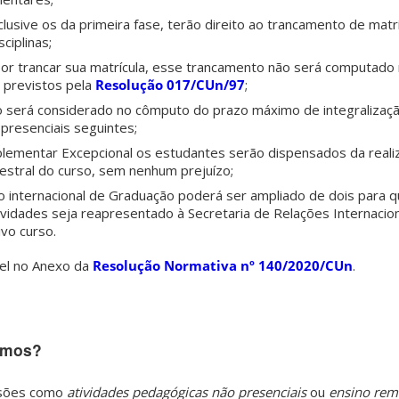
lusive os da primeira fase, terão direito ao trancamento de matr
ciplinas;
or trancar sua matrícula, esse trancamento não será computado 
 previstos pela
Resolução 017/CUn/97
;
o será considerado no cômputo do prazo máximo de integralização
resenciais seguintes;
plementar Excepcional os estudantes serão dispensados da reali
estral do curso, sem nenhum prejuízo;
o internacional de Graduação poderá ser ampliado de dois para 
vidades seja reapresentado à Secretaria de Relações Internaciona
vo curso.
vel no Anexo da
Resolução Normativa nº 140/2020/CUn
.
remos?
ssões como
atividades pedagógicas não presenciais
ou
ensino rem