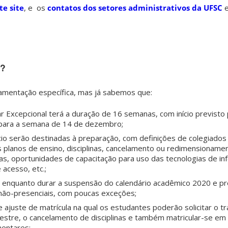
te site
, e os
contatos dos setores administrativos da UFSC
e
o?
amentação específica, mas já sabemos que:
r Excepcional terá a duração de 16 semanas, com início previsto
 para a semana de 14 de dezembro;
cio serão destinadas à preparação, com definições de colegiados
planos de ensino, disciplinas, cancelamento ou redimensioname
as, oportunidades de capacitação para uso das tecnologias de i
 acesso, etc.;
 enquanto durar a suspensão do calendário acadêmico 2020 e p
não-presenciais, com poucas exceções;
 ajuste de matrícula na qual os estudantes poderão solicitar o 
tre, o cancelamento de disciplinas e também matricular-se em n
mentares;