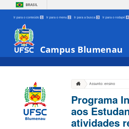
BRASIL
Ir para o conteúdo
1
Ir para o menu
2
Ir para a busca
3
Ir para o rodapé
4
Campus Blumenau
Assunto: ensino
Programa In
aos Estudan
atividades 