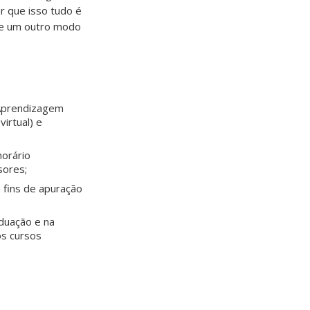
 que isso tudo é
de um outro modo
 Aprendizagem
irtual) e
horário
sores;
 fins de apuração
duação e na
os cursos