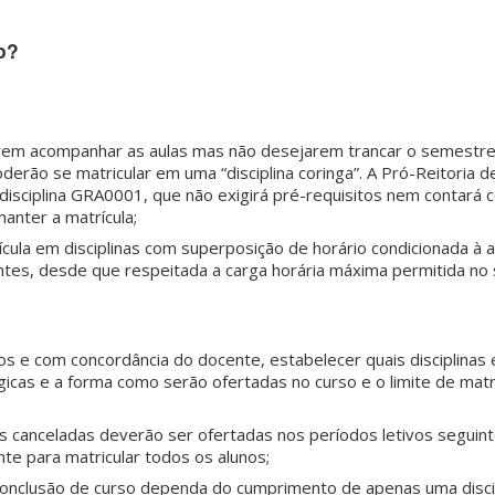
o?
rem acompanhar as aulas mas não desejarem trancar o semestre
oderão se matricular em uma “disciplina coringa”. A Pró-Reitoria 
 disciplina GRA0001, que não exigirá pré-requisitos nem contar
manter a matrícula;
rícula em disciplinas com superposição de horário condicionada à 
ntes, desde que respeitada a carga horária máxima permitida no
rsos e com concordância do docente, estabelecer quais disciplinas
icas e a forma como serão ofertadas no curso e o limite de matr
ias canceladas deverão ser ofertadas nos períodos letivos segui
te para matricular todos os alunos;
conclusão de curso dependa do cumprimento de apenas uma discipl