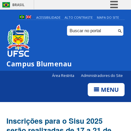
BRASIL
Simplifique!
ACESSIBILIDADE
ALTO CONTRASTE
MAPA DO SITE
Comunica BR
Participe
Acesso à informação
Legislação
Campus Blumenau
Canais
Área Restrita
Administradores do Site
MENU
Inscrições para o Sisu 2025
serão realizadas de 17 a 21 de