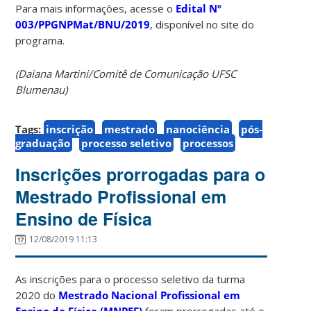
Para mais informações, acesse o
Edital Nº
003/PPGNPMat/BNU/2019
, disponível no site do
programa.
(Daiana Martini/Comitê de Comunicação UFSC
Blumenau)
Tags:
inscrição
mestrado
nanociência
pós-
graduação
processo seletivo
processos
Inscrições prorrogadas para o
Mestrado Profissional em
Ensino de Física
12/08/2019 11:13
As inscrições para o processo seletivo da turma
2020 do
Mestrado Nacional Profissional em
Ensino de Física (MNPEF)
foram prorrogadas até o