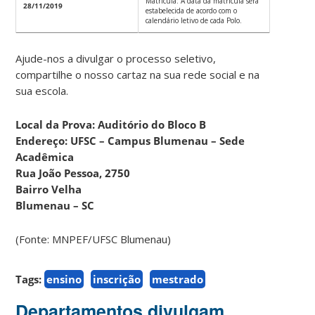
Matrícula: A data da matrícula será
28/11/2019
estabelecida de acordo com o
calendário letivo de cada Polo.
Ajude-nos a divulgar o processo seletivo,
compartilhe o nosso cartaz na sua rede social e na
sua escola.
Local da Prova: Auditório do Bloco B
Endereço: UFSC – Campus Blumenau – Sede
Acadêmica
Rua João Pessoa, 2750
Bairro Velha
Blumenau – SC
(Fonte: MNPEF/UFSC Blumenau)
Tags:
ensino
inscrição
mestrado
Departamentos divulgam