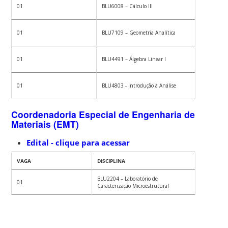
01
BLU6008 – Cálculo III
01
BLU7109 – Geometria Analítica
01
BLU4491 – Álgebra Linear I
01
BLU4803 - Introdução à Análise
Coordenadoria Especial de Engenharia de
Materiais (EMT)
Edital - clique para acessar
VAGA
DISCIPLINA
BLU2204 – Laboratório de
01
Caracterização Microestrutural