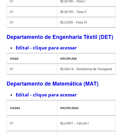
01
BLU6106 – Física I
01
BLU6109 – Física II
01
BLU2500 - Física IV
Departamento de Engenharia Têxtil (DET)
Edital - clique para acessar
VAGA
DISCIPLINA
01
BLU6014 – Fenômenos de Transporte
Departamento de Matemática (MAT)
Edital - clique para acessar
VAGAS
DISCIPLINAS
01
BLU4391 – Cálculo I