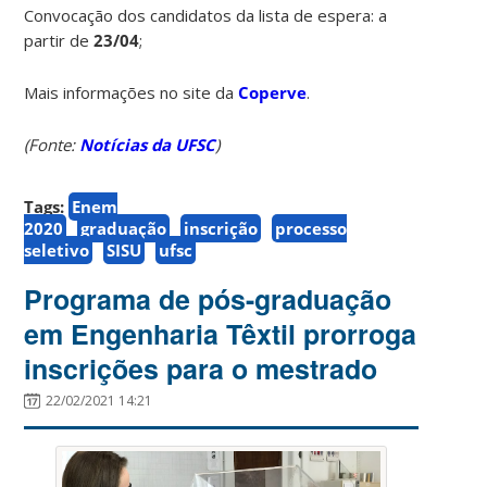
Convocação dos candidatos da lista de espera: a
partir de
23/04
;
Mais informações no site da
Coperve
.
(Fonte:
Notícias da UFSC
)
Tags:
Enem
2020
graduação
inscrição
processo
seletivo
SISU
ufsc
Programa de pós-graduação
em Engenharia Têxtil prorroga
inscrições para o mestrado
22/02/2021 14:21