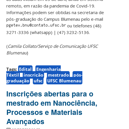
remoto, em razão da pandemia de Covid-19.
Informações podem ser obtidas na secretaria de
pós-graduação do Campus Blumenau pelo e-mail
ou telefones (48)
3271-3336 (whatsapp) | (47) 3232-5136.
(
Camila Collato/Serviço de Comunicação UFSC
Blumenau
)
Tags:
Edital
Engenharia
Têxtil
inscrição
mestrado
pós-
graduação
ufsc
UFSC Blumenau
Inscrições abertas para o
mestrado em Nanociência,
Processos e Materiais
Avançados