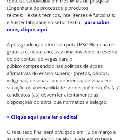
têxteis), subdividida em três linhas de pesquisa
(Engenharia de processos e produtos
têxteis; Têxteis técnicos, inteligentes e funcionais;
e Sustentabilidade no setor têxtil) -
para saber
mais, clique aqui
.
A pós-graduação oferecida pela UFSC Blumenau é
gratuita e, neste ano, traz uma novidade: a reserva
de percentual de vagas para o
público compreendido nas políticas de ações
afirmativas do ensino superior (pretos, pardos,
indígenas, pessoas com deficiência, pessoas em
situação de vulnerabilidade socioeconômica). Os (as)
candidatos (as) devem ler atentamente as
disposições do edital que normatiza a seleção.
> Clique aqui para ler o edital
O resultado final será divulgado em 12 de março e
as aulas iniciam em 05 de abril, ainda em sistema