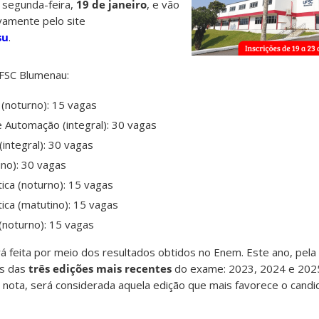
a segunda-feira,
19 de janeiro
, e vão
ivamente pelo site
su
.
UFSC Blumenau:
(noturno): 15 vagas
 Automação (integral): 30 vagas
(integral): 30 vagas
ino): 30 vagas
ica (noturno): 15 vagas
ica (matutino): 15 vagas
(noturno): 15 vagas
á feita por meio dos resultados obtidos no Enem. Este ano, pela 
as das
três edições mais recentes
do exame: 2023, 2024 e 2025
nota, será considerada aquela edição que mais favorece o candi