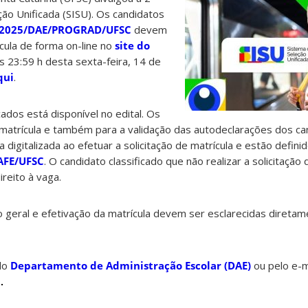
ão Unificada (SISU). Os candidatos
2/2025/DAE/PROGRAD/UFSC
devem
ícula de forma on-line no
site do
s 23:59 h desta sexta-feira, 14 de
qui
.
ados está disponível no edital. Os
matrícula e também para a validação das autodeclarações dos ca
digitalizada ao efetuar a solicitação de matrícula e estão defini
AFE/UFSC
. O candidato classificado que não realizar a solicitação 
reito à vaga.
geral e efetivação da matrícula devem ser esclarecidas direta
do
Departamento de Administração Escolar (DAE)
ou pelo e-m