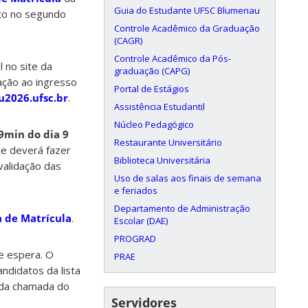
Guia do Estudante UFSC Blumenau
nto no segundo
Controle Acadêmico da Graduação
(CAGR)
Controle Acadêmico da Pós-
 no site da
graduação (CAPG)
ação ao ingresso
Portal de Estágios
su2026.ufsc.br
.
Assistência Estudantil
Núcleo Pedagógico
9min do dia 9
Restaurante Universitário
te deverá fazer
Biblioteca Universitária
validação das
Uso de salas aos finais de semana
e feriados
Departamento de Administração
a de Matrícula
.
Escolar (DAE)
PROGRAD
de espera. O
PRAE
ndidatos da lista
unda chamada do
Servidores