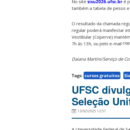
No site
sisu2026.ufsc.br
é p
também a tabela de pesos e 
O resultado da chamada regul
regular poderá manifestar in
Vestibular (Coperve) mantém
7h às 13h, ou pelo e-mail
Daiana Martini/Serviço de 
Tags:
cursos gratuitos
Si
UFSC divulg
Seleção Uni
13/02/2025 12:57
A Universidade Federal de Sa