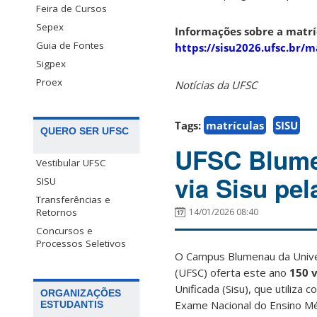
Feira de Cursos
Sepex
Informações sobre a matrí
Guia de Fontes
https://sisu2026.ufsc.br/m
Sigpex
Proex
Notícias da UFSC
Tags:
matrículas
SISU
QUERO SER UFSC
UFSC Blume
Vestibular UFSC
via Sisu pe
SISU
Transferências e
14/01/2026 08:40
Retornos
Concursos e
Processos Seletivos
O Campus Blumenau da Univer
(UFSC) oferta este ano
150 
Unificada (Sisu), que utiliza 
ORGANIZAÇÕES
Exame Nacional do Ensino Mé
ESTUDANTIS