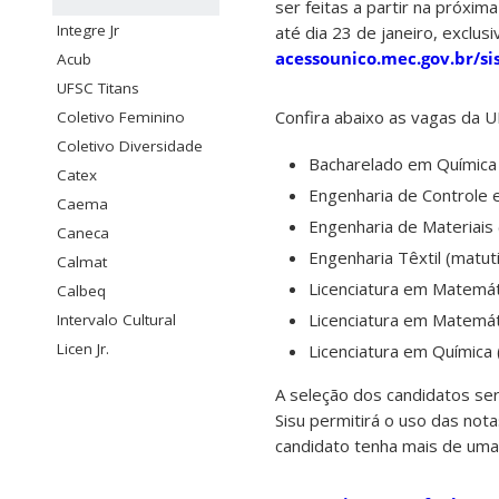
ser feitas a partir na próxim
Integre Jr
até dia 23 de janeiro, exclus
acessounico.mec.gov.br/si
Acub
UFSC Titans
Confira abaixo as vagas da 
Coletivo Feminino
Coletivo Diversidade
Bacharelado em Química 
Catex
Engenharia de Controle e
Caema
Engenharia de Materiais 
Caneca
Engenharia Têxtil (matut
Calmat
Licenciatura em Matemát
Calbeq
Licenciatura em Matemát
Intervalo Cultural
Licen Jr.
Licenciatura em Química 
A seleção dos candidatos ser
Sisu permitirá o uso das not
candidato tenha mais de uma 