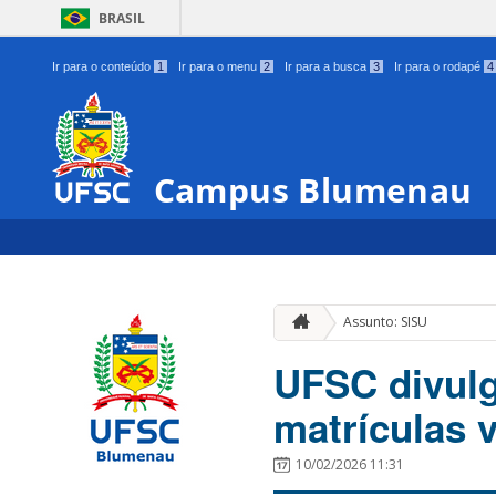
BRASIL
Ir para o conteúdo
1
Ir para o menu
2
Ir para a busca
3
Ir para o rodapé
4
Campus Blumenau
Assunto: SISU
UFSC divul
matrículas v
10/02/2026 11:31