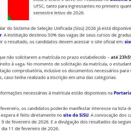
UFSC, tanto para ingressantes no primeiro qua
semestre letivo de 2026.
ar do Sistema de Seleção Unificada (Sisu) 2026 já está disponível
r
. A instituição destinou 30% das vagas de seus cursos de gradu
ir o resultado, os candidatos devem acessar o site oficial em:
si
que não solicitarem a matrícula no prazo estabelecido –
até 23h5
reito à vaga. No momento de solicitação da matrícula, o estudan
ção comprobatória, inclusive os documentos necessários para 
s, caso tenha realizado a inscrição em uma das categorias.
formações necessárias à matrícula estão disponíveis na
Portari
 fevereiro, os candidatos poderão manifestar interesse na lista 
de espera é feito diretamente no
site do SiSU
. A convocação dos ca
a 9 de fevereiro de 2026. E a divulgação dos resultados da seg
 dia 11 de fevereiro de 2026.