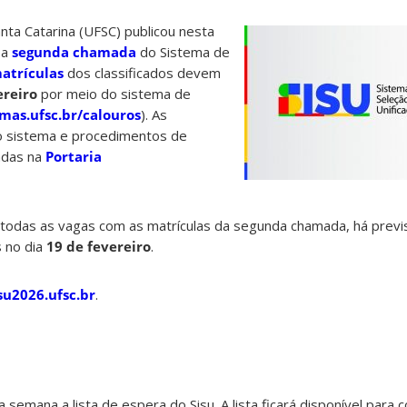
nta Catarina (UFSC) publicou nesta
 a
segunda chamada
do Sistema de
atrículas
dos classificados devem
ereiro
por meio do sistema de
emas.ufsc.br/calouros
). As
o sistema e procedimentos de
adas na
Portaria
todas as vagas com as matrículas da segunda chamada, há previ
s no dia
19 de fevereiro
.
isu2026.ufsc.br
.
emana a lista de espera do Sisu. A lista ficará disponível para c