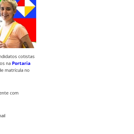
ndidatos cotistas
dos na
Portaria
de matrícula no
mente com
ail