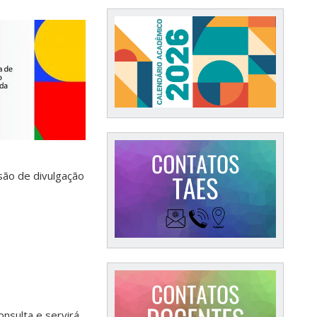
são de divulgação
onsulta e servirá