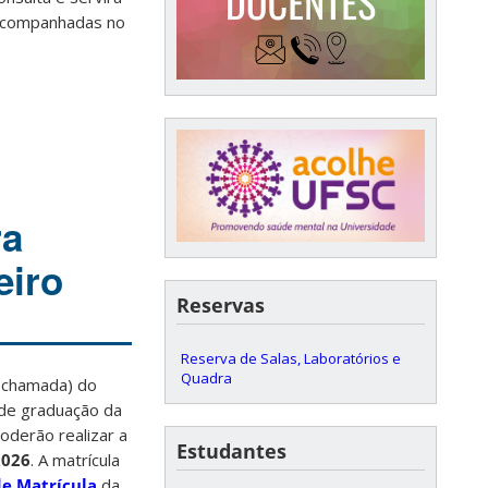
 acompanhadas no
ra
eiro
Reservas
Reserva de Salas, Laboratórios e
Quadra
ª chamada) do
 de graduação da
oderão realizar a
Estudantes
2026
. A matrícula
de Matrícula
da