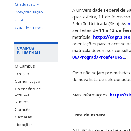
Graduação »
A Universidade Federal de Sa
Pós-graduação »
quarta-feira, 11 de fevereiro
UFSC
Seleção Unificada (Sisu). As
m
Guia de Cursos
ser feitas de
11 a 13 de fev
matrícula (
https://cagr.sist
orientações para o acesso a
CAMPUS
matrícula devem ser consult
BLUMENAU
06/Prograd/Proafe/UFSC
.
O Campus
Caso não sejam preenchidas 
Direção
de nova lista de selecionado
Comunicação
Calendário de
Eventos
Mais informações:
https://s
Núcleos
Comitês
Lista de espera
Câmaras
Licitações
A UFSC divulgou também esta s