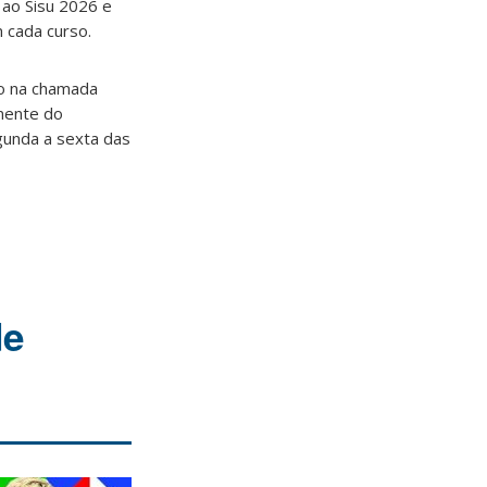
 ao Sisu 2026 e
 cada curso.
do na chamada
anente do
gunda a sexta das
de