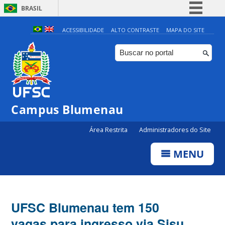
BRASIL
Simplifique!
ACESSIBILIDADE
ALTO CONTRASTE
MAPA DO SITE
Comunica BR
Participe
Acesso à informação
Legislação
Campus Blumenau
Canais
Área Restrita
Administradores do Site
MENU
UFSC Blumenau tem 150
vagas para ingresso via Sisu