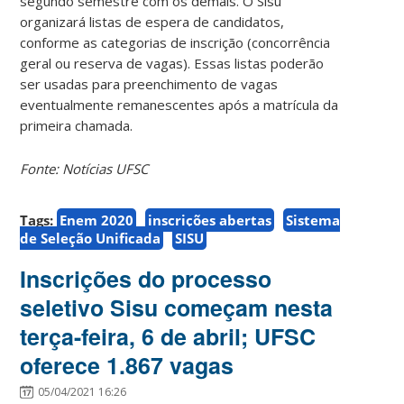
segundo semestre com os demais. O Sisu
organizará listas de espera de candidatos,
conforme as categorias de inscrição (concorrência
geral ou reserva de vagas). Essas listas poderão
ser usadas para preenchimento de vagas
eventualmente remanescentes após a matrícula da
primeira chamada.
Fonte: Notícias UFSC
Tags:
Enem 2020
inscrições abertas
Sistema
de Seleção Unificada
SISU
Inscrições do processo
seletivo Sisu começam nesta
terça-feira, 6 de abril; UFSC
oferece 1.867 vagas
05/04/2021 16:26