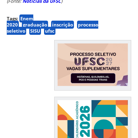
(Fonte:
Notícias da UFSC
)
Tags:
Enem
2020
graduação
inscrição
processo
seletivo
SISU
ufsc