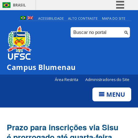
BRASIL
Simplifique!
ACESSIBILIDADE
ALTO CONTRASTE
MAPA DO SITE
Comunica BR
Participe
Acesso à informação
Legislação
Campus Blumenau
Canais
Área Restrita
Administradores do Site
MENU
Prazo para inscrições via Sisu
é prorrogado até quarta-feira,