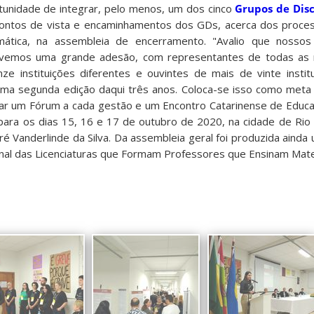
rtunidade de integrar, pelo menos, um dos cinco
Grupos de Dis
ontos de vista e encaminhamentos dos GDs, acerca dos proce
tica, na assembleia de encerramento. "Avalio que nossos
Tivemos uma grande adesão, com representantes de todas as 
nze instituições diferentes e ouvintes de mais de vinte insti
ma segunda edição daqui três anos. Coloca-se isso como meta 
ar um Fórum a cada gestão e um Encontro Catarinense de Educ
para os dias 15, 16 e 17 de outubro de 2020, na cidade de Rio d
 Vanderlinde da Silva. Da assembleia geral foi produzida ainda 
nal das Licenciaturas que Formam Professores que Ensinam Mate