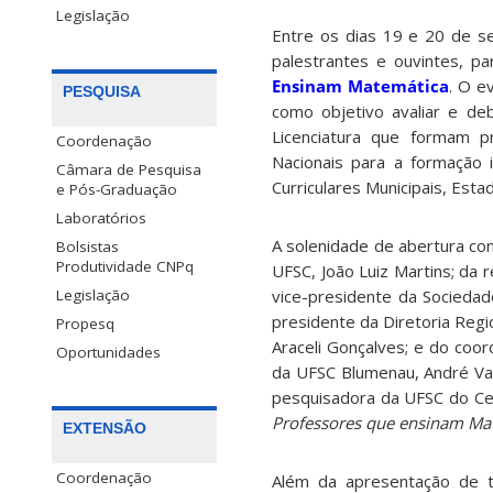
Legislação
Entre os dias 19 e 20 de s
palestrantes e ouvintes, p
Ensinam Matemática
. O e
PESQUISA
como objetivo avaliar e de
Licenciatura que formam p
Coordenação
Nacionais para a formação 
Câmara de Pesquisa
Curriculares Municipais, Esta
e Pós-Graduação
Laboratórios
A solenidade de abertura co
Bolsistas
Produtividade CNPq
UFSC, João Luiz Martins; da 
vice-presidente da Sociedad
Legislação
presidente da Diretoria Regi
Propesq
Araceli Gonçalves; e do coo
Oportunidades
da UFSC Blumenau, André Vand
pesquisadora da UFSC do Ce
Professores que ensinam Ma
EXTENSÃO
Coordenação
Além da apresentação de t