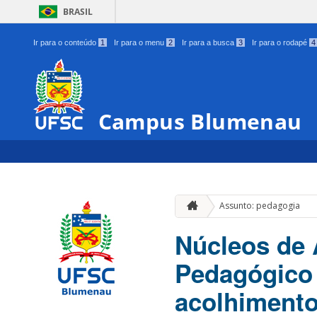
BRASIL
Ir para o conteúdo
1
Ir para o menu
2
Ir para a busca
3
Ir para o rodapé
4
Campus Blumenau
Assunto: pedagogia
Núcleos de 
Pedagógico
acolhiment