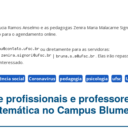
ilucia Ramos Anselmo e as pedagogas Zenira Maria Malacarne Sign
ão para o agendamento online.
ou diretamente para as servidoras:
|
|
. Elas irão repas
interessado.
ência social
Coronavírus
pedagogia
psicologia
ufsc
 profissionais e professor
temática no Campus Blum