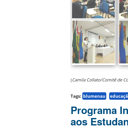
(
Camila Collato/Comitê de 
Tags:
blumenau
educaçã
Programa In
aos Estudan