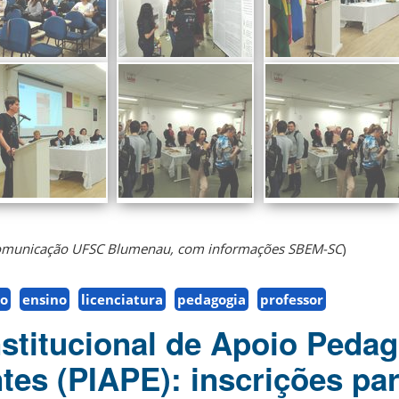
Comunicação UFSC Blumenau, com informações SBEM-SC
)
o
ensino
licenciatura
pedagogia
professor
stitucional de Apoio Peda
tes (PIAPE): inscrições par