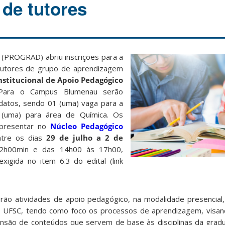
 de tutores
 (PROGRAD) abriu inscrições para a
tutores de grupo de aprendizagem
stitucional de Apoio Pedagógico
Para o Campus Blumenau serão
idatos, sendo 01 (uma) vaga para a
(uma) para área de Química. Os
apresentar no
Núcleo Pedagógico
ntre os dias
29 de julho a 2 de
12h00min e das 14h00 às 17h00,
igida no item 6.3 do edital (link
rão atividades de apoio pedagógico, na modalidade presencial
 UFSC, tendo como foco os processos de aprendizagem, visand
ensão de conteúdos que servem de base às disciplinas da gradu