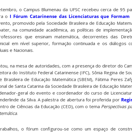
etembro, o Campus Blumenau da UFSC recebeu cerca de 95 part
ara o
I Fórum Catarinense das Licenciaturas que Formam 
vento, promovido pela Sociedade Brasileira de Educação Matem
bater, na comunidade acadêmica, as políticas de implementaç
rofessores que ensinam matemática, decorrentes das Diretri
inicial em nível superior, formação continuada e os diálogos
duais e Nacionais.
ntou, na mesa de autoridades, com a presença do diretor do C
reitora do Instituto Federal Catarinense (IFC), Sônia Regina de S
e Brasileira de Educação Matemática (SBEM), Fátima Peres Zafg
onal de Santa Catarina da Sociedade Brasileira de Educação Mate
rdenador-geral do evento e coordenador do curso de Licenciat
erlinde da Silva. A palestra de abertura foi proferida por
Regi
ntro de Ciências da Educação (CED), com o tema
Perspectivas p
temática
.
rabalhos, o fórum configurou-se como um espaço de constru