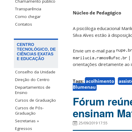
Chamamento público
Transparência
Núcleo de Pedagógico
Como chegar
Contatos
A psicóloga educacional Mar
Silva Alves estão à disposiç
CENTRO
TECNOLÓGICO, DE
Envie um e-mail para
CIÊNCIAS EXATAS
E EDUCAÇÃO
orientações diretamente ao 
Conselho da Unidade
Direção do Centro
Tags:
acolhimento
assist
Blumenau
Departamentos de
Ensino
Fórum reúne
Cursos de Graduação
Cursos de Pós-
ensinam Ma
Graduação
Secretarias »
25/09/2019 17:55
Egressos