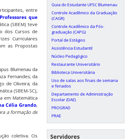
Guia do Estudante UFSC Blumenau
icipantes, entre
Controle Acadêmico da Graduação
Professores que
(CAGR)
ática (SBEM) teve
Controle Acadêmico da Pós-
ão dos Cursos de
graduação (CAPG)
zes Curriculares
Portal de Estágios
 com as Propostas
Assistência Estudantil
Núcleo Pedagógico
Restaurante Universitário
ampus Blumenau da
Biblioteca Universitária
ouza Fernandes; da
Uso de salas aos finais de semana
o de Oliveira; da
e feriados
mática (SBEM-SC),
Departamento de Administração
ura em Matemática
Escolar (DAE)
na Célia Grando
,
PROGRAD
ara a formação de
PRAE
ção coletiva. Os
Servidores