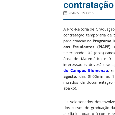
contratação
26/07/2019 17:15
A Pró-Reitoria de Graduação
contratação temporária de 
para atuação no
Programa In
aos Estudantes (PIAPE)
. 
selecionados 02 (dois) cand
área de Matemática e 01 
interessados deverão se 
do Campus Blumenau
, e
agosto
, das 8h00min às 
munidos da documentação ex
abaixo).
Os selecionados desenvolve
dos cursos de graduação da
auxiliá-los quanto à compre