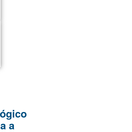
gógico
a a