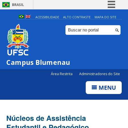
BRASIL
Simplifique!
ACESSIBILIDADE
ALTO CONTRASTE
MAPA DO SITE
Comunica BR
Participe
Acesso à informação
Legislação
Campus Blumenau
Canais
Área Restrita
Administradores do Site
MENU
Núcleos de Assistência
Estudantil e Pedagógico