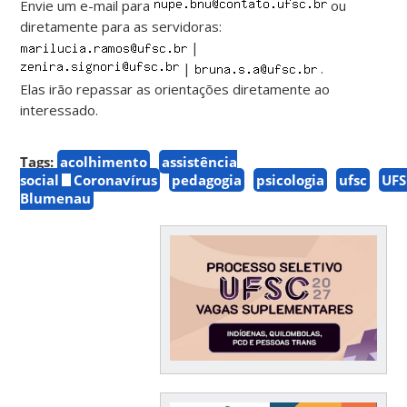
Envie um e-mail para
ou
diretamente para as servidoras:
|
|
.
Elas irão repassar as orientações diretamente ao
interessado.
Tags:
acolhimento
assistência
social
Coronavírus
pedagogia
psicologia
ufsc
UF
Blumenau