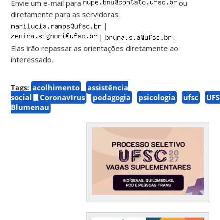
Envie um e-mail para
ou
diretamente para as servidoras:
|
|
.
Elas irão repassar as orientações diretamente ao
interessado.
Tags:
acolhimento
assistência
social
Coronavírus
pedagogia
psicologia
ufsc
UF
Blumenau