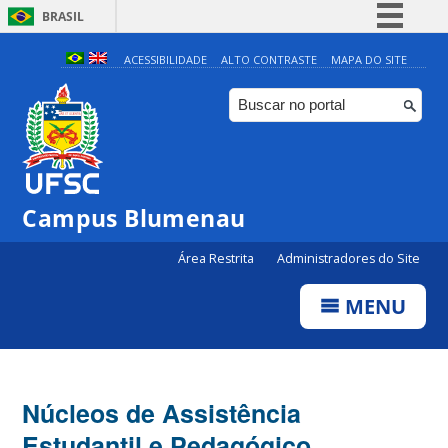
BRASIL
Simplifique!
ACESSIBILIDADE
ALTO CONTRASTE
MAPA DO SITE
Comunica BR
Participe
Acesso à informação
Legislação
Campus Blumenau
Canais
Área Restrita
Administradores do Site
MENU
Núcleos de Assistência
Estudantil e Pedagógico