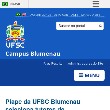
BRASIL
Simplifique!
ACESSIBILIDADE
ALTO CONTRASTE
MAPA DO SITE
Comunica BR
Participe
Acesso à informação
Legislação
Campus Blumenau
Canais
Área Restrita
Administradores do Site
MENU
Piape da UFSC Blumenau
seleciona tutores de