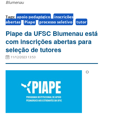
Blumenau
Tags:
apoio pedagógico
inscrições
abertas
Piape
processo seletivo
tutor
Piape da UFSC Blumenau está
com inscrições abertas para
seleção de tutores
11/12/2023 13:53
O