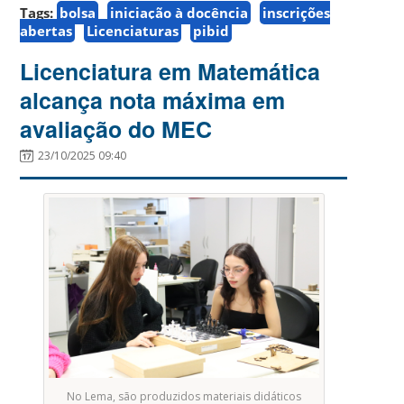
Tags:
bolsa
iniciação à docência
inscrições
abertas
Licenciaturas
pibid
Licenciatura em Matemática
alcança nota máxima em
avaliação do MEC
23/10/2025 09:40
No Lema, são produzidos materiais didáticos