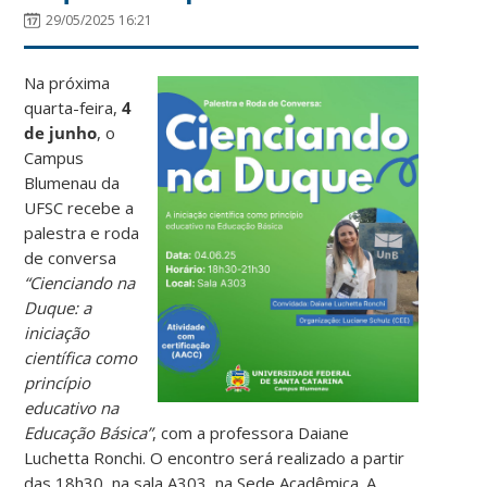
29/05/2025 16:21
Na próxima
quarta-feira,
4
de junho
, o
Campus
Blumenau da
UFSC recebe a
palestra e roda
de conversa
“Cienciando na
Duque: a
iniciação
científica como
princípio
educativo na
Educação Básica”
, com a professora Daiane
Luchetta Ronchi. O encontro será realizado a partir
das 18h30, na sala A303, na Sede Acadêmica. A