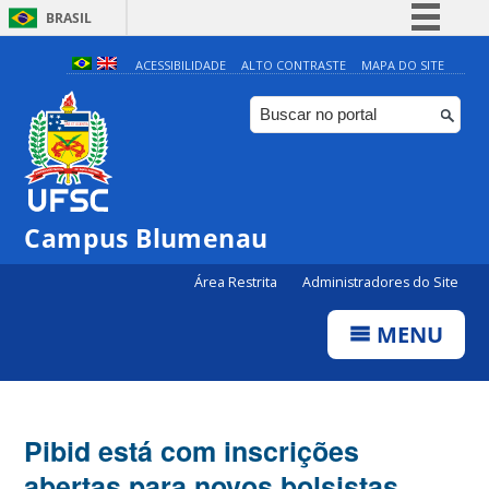
BRASIL
Simplifique!
ACESSIBILIDADE
ALTO CONTRASTE
MAPA DO SITE
Comunica BR
Participe
Acesso à informação
Legislação
Campus Blumenau
Canais
Área Restrita
Administradores do Site
MENU
Pibid está com inscrições
abertas para novos bolsistas