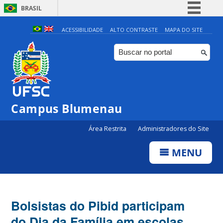
BRASIL
Simplifique!
ACESSIBILIDADE
ALTO CONTRASTE
MAPA DO SITE
Comunica BR
Participe
Acesso à informação
Legislação
Campus Blumenau
Canais
Área Restrita
Administradores do Site
MENU
Bolsistas do Pibid participam
do Dia da Família em escolas