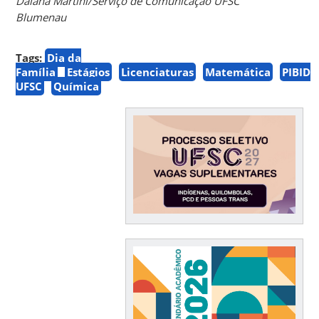
Daiana Martini/Serviço de Comunicação UFSC
Blumenau
Tags:
Dia da
Família
Estágios
Licenciaturas
Matemática
PIBID
UFSC
Química