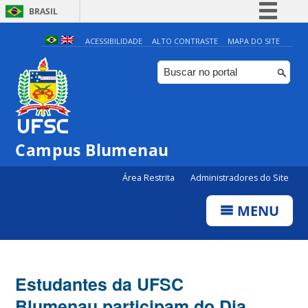
BRASIL
Simplifique!
ACESSIBILIDADE
ALTO CONTRASTE
MAPA DO SITE
Comunica BR
Participe
Acesso à informação
Legislação
Campus Blumenau
Canais
Área Restrita
Administradores do Site
MENU
Estudantes da UFSC
Blumenau participam do Dia