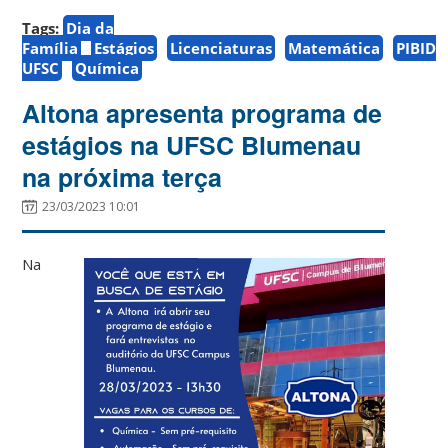
Tags:
Dia da
Família
Estágios
Licenciaturas
Matemática
PIBID
UFSC
Química
Altona apresenta programa de
estágios na UFSC Blumenau
na próxima terça
23/03/2023 10:01
Na