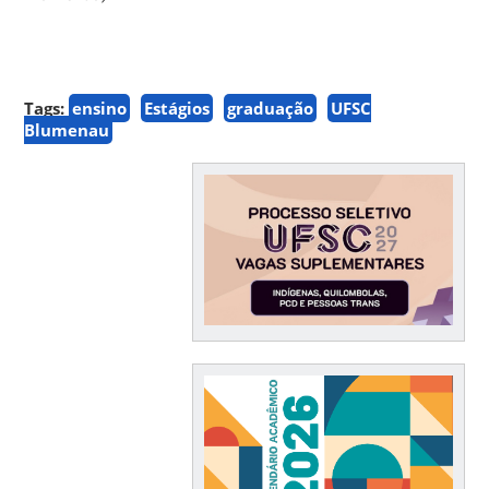
Tags:
ensino
Estágios
graduação
UFSC
Blumenau