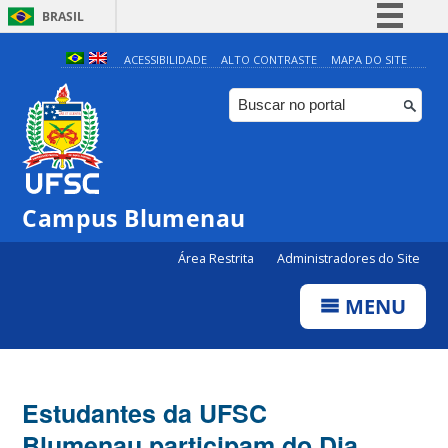
BRASIL
Simplifique!
ACESSIBILIDADE
ALTO CONTRASTE
MAPA DO SITE
Comunica BR
Participe
Acesso à informação
Legislação
Campus Blumenau
Canais
Área Restrita
Administradores do Site
MENU
Estudantes da UFSC
Blumenau participam do Dia