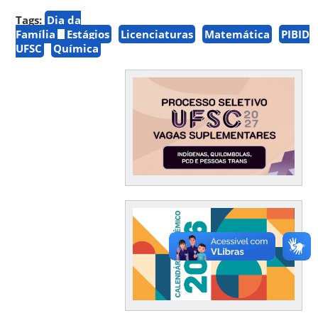
Tags:
Dia da
Família
Estágios
Licenciaturas
Matemática
PIBID
UFSC
Química