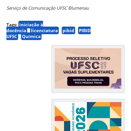
Serviço de Comunicação UFSC Blumenau
Tags:
iniciação à
docência
licenciatura
pibid
PIBID
UFSC
Química