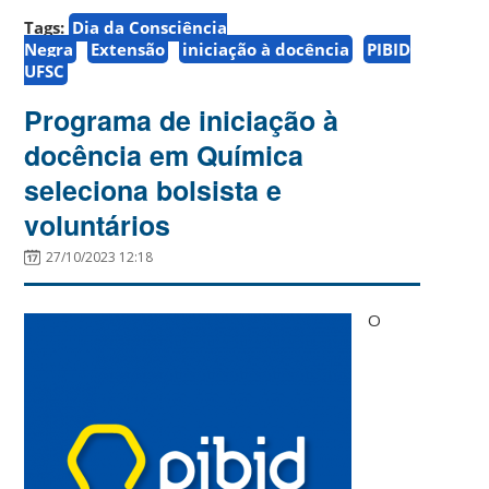
Tags:
Dia da Consciência
Negra
Extensão
iniciação à docência
PIBID
UFSC
Programa de iniciação à
docência em Química
seleciona bolsista e
voluntários
27/10/2023 12:18
O