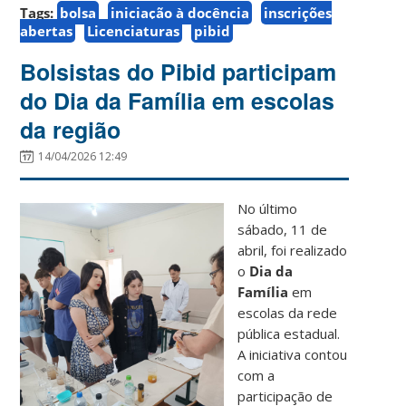
Tags:
bolsa
iniciação à docência
inscrições
abertas
Licenciaturas
pibid
Bolsistas do Pibid participam
do Dia da Família em escolas
da região
14/04/2026 12:49
No último
sábado, 11 de
abril, foi realizado
o
Dia da
Família
em
escolas da rede
pública estadual.
A iniciativa contou
com a
participação de