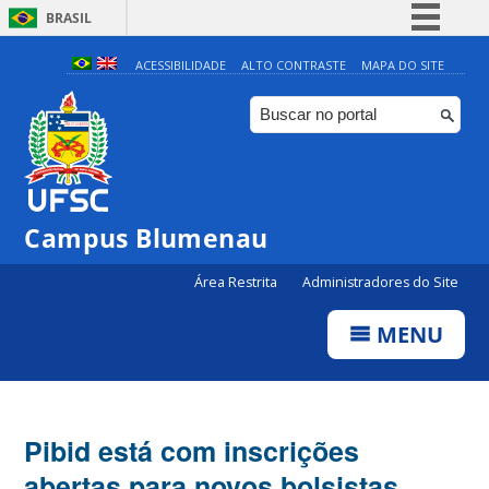
BRASIL
Simplifique!
ACESSIBILIDADE
ALTO CONTRASTE
MAPA DO SITE
Comunica BR
Participe
Acesso à informação
Legislação
Campus Blumenau
Canais
Área Restrita
Administradores do Site
MENU
Pibid está com inscrições
abertas para novos bolsistas