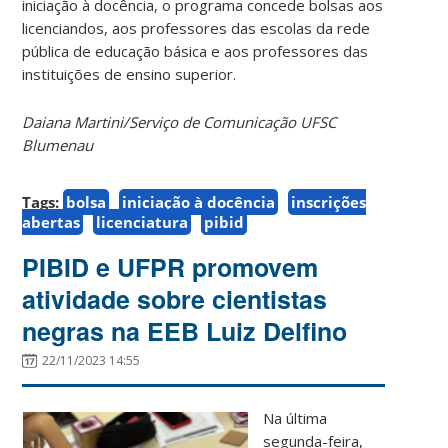
iniciação à docência, o programa concede bolsas aos
licenciandos, aos professores das escolas da rede
pública de educação básica e aos professores das
instituições de ensino superior.
Daiana Martini/Serviço de Comunicação UFSC
Blumenau
Tags:
bolsa
iniciação à docência
inscrições
abertas
licenciatura
pibid
PIBID e UFPR promovem
atividade sobre cientistas
negras na EEB Luiz Delfino
22/11/2023 14:55
Na última
segunda-feira,