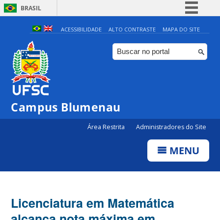
BRASIL
Simplifique!
ACESSIBILIDADE
ALTO CONTRASTE
MAPA DO SITE
Comunica BR
Participe
Acesso à informação
Legislação
Campus Blumenau
Canais
Área Restrita
Administradores do Site
MENU
Licenciatura em Matemática
alcança nota máxima em