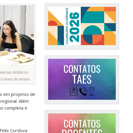
eriais didáticos
os níveis de ensino
os em projetos de
regional. Além
ão completa e
Felix Cordova