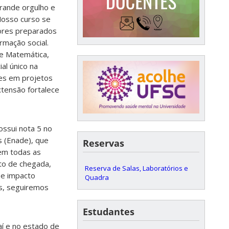
rande orgulho e
Nosso curso se
ores preparados
rmação social.
de Matemática,
al único na
es em projetos
extensão fortalece
ssui nota 5 no
 (Enade), que
Reservas
 em todas as
nto de chegada,
Reserva de Salas, Laboratórios e
 e impacto
Quadra
os, seguiremos
Estudantes
aí e no estado de