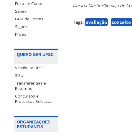
Feira de Cursos
Daiana Martini/Serviço de 
Sepex
Guia de Fontes
Tags:
avaliação
conceito
Sigpex
Proex
QUERO SER UFSC
Vestibular UFSC
SISU
Transferências e
Retornos
Concursos e
Processos Seletivos
ORGANIZAÇÕES
ESTUDANTIS