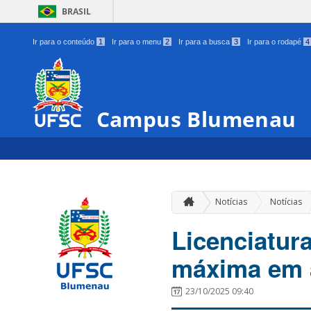
BRASIL
Ir para o conteúdo
1
Ir para o menu
2
Ir para a busca
3
Ir para o rodapé
4
Campus Blumenau
Notícias
Notícias
Licenciatur
máxima em 
23/10/2025 09:40