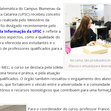
 Matemática do Campus Blumenau da
a Catarina (UFSC) recebeu conceito
o realizada pelo Ministério da
 foi divulgado recentemente pelo
da Informação da UFSC
e reflete a
rsos aspectos, como a qualidade do
ura oferecida aos estudantes e o
de professores qualificados para a
No Lema, são produzidos mat
(físicos e virtuais) para divers
 MEC, o curso se destaca pela sólida
bina teoria e prática, e pela atuação
ualificados. O órgão também ressaltou o engajamento dos alun
o, que fortalecem o vínculo entre a universidade e a comunidade 
ratórios e recursos tecnológicos que contribuem para uma formaç
Para o coordenador do curso, professor Francis 