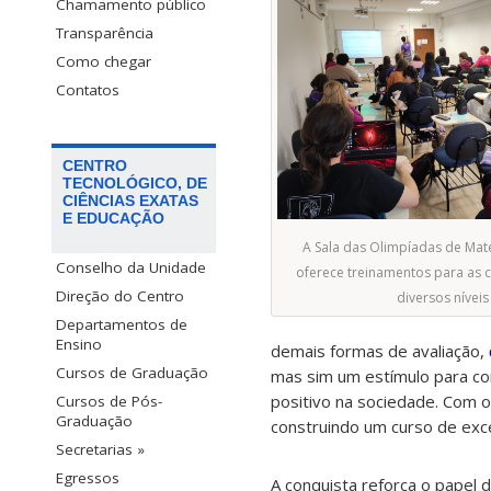
Chamamento público
Transparência
Como chegar
Contatos
CENTRO
TECNOLÓGICO, DE
CIÊNCIAS EXATAS
E EDUCAÇÃO
A Sala das Olimpíadas de Mat
Conselho da Unidade
oferece treinamentos para as
Direção do Centro
diversos níveis
Departamentos de
Ensino
demais formas de avaliação,
Cursos de Graduação
mas sim um estímulo para co
positivo na sociedade. Com o
Cursos de Pós-
Graduação
construindo um curso de exce
Secretarias »
Egressos
A conquista reforça o papel 