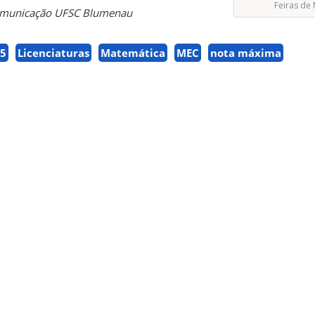
Feiras de
Comunicação UFSC Blumenau
 5
Licenciaturas
Matemática
MEC
nota máxima