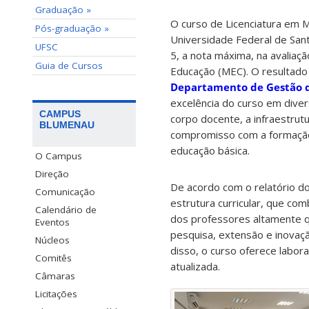
Graduação »
O curso de Licenciatura em
Pós-graduação »
Universidade Federal de Sant
UFSC
5, a nota máxima, na avaliaçã
Guia de Cursos
Educação (MEC). O resultado
Departamento de Gestão 
excelência do curso em dive
CAMPUS
corpo docente, a infraestrut
BLUMENAU
compromisso com a formação 
educação básica.
O Campus
Direção
De acordo com o relatório do
Comunicação
estrutura curricular, que com
Calendário de
dos professores altamente q
Eventos
pesquisa, extensão e inovaçã
Núcleos
disso, o curso oferece labo
Comitês
atualizada.
Câmaras
Licitações