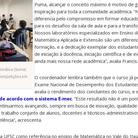
Puma, alcançar o conceito máximo é motivo de g
inspiração para toda a comunidade acadêmica. “
diferencia pelo compromisso em formar educad
para os desafios da sala de aula e para a transfo
Nossos laboratórios especializados em Ensino 
Matemática Aplicada e Extensão são um diferenci
formação, e a dedicação exemplar dos estudant
de iniciação à docência, iniciação científica e de 
ainda mais nossa rede acadêmica”, avalia Francis.
emática (Soma)
 competições em
O coordenador lembra também que o curso já po
Exame Nacional de Desempenho dos Estudantes
avalia o rendimento dos concluintes do curso, e
de acordo com o sistema E-mec
. “Este resultado não é um po
ntinuarmos avançando, sempre em busca de inovação, qualidade
 trabalho conjunto de alunos, docentes e técnicos-administrativ
lência”, acrescenta.
da UFSC como referência no ensino de Matemática no Vale do Itaj