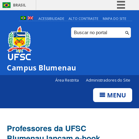
BRASIL
Simplifique!
ACESSIBILIDADE
ALTO CONTRASTE
MAPA DO SITE
Comunica BR
Participe
Acesso à informação
Legislação
Campus Blumenau
Canais
Área Restrita
Administradores do Site
MENU
Professores da UFSC
Blumenau lançam e-book