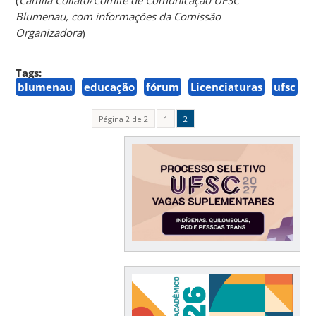
Blumenau, com informações da Comissão
Organizadora
)
Tags:
blumenau
educação
fórum
Licenciaturas
ufsc
Página 2 de 2
1
2