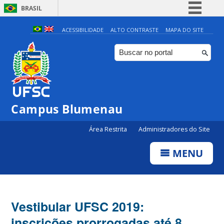
BRASIL
Simplifique!
ACESSIBILIDADE
ALTO CONTRASTE
MAPA DO SITE
Comunica BR
Participe
Acesso à informação
Legislação
Campus Blumenau
Canais
Área Restrita
Administradores do Site
MENU
Vestibular UFSC 2019:
inscrições prorrogadas até 8