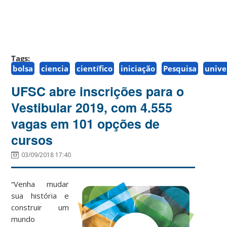
Tags:
bolsa
ciencia
científico
iniciação
Pesquisa
unive
UFSC abre inscrições para o
Vestibular 2019, com 4.555
vagas em 101 opções de
cursos
03/09/2018 17:40
“Venha mudar
sua história e
construir um
mundo