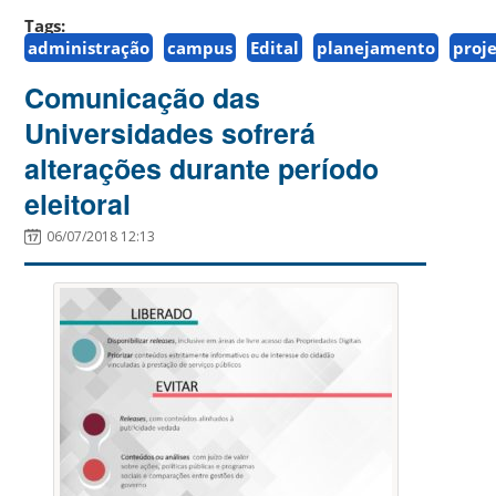
Tags:
administração
campus
Edital
planejamento
proj
Comunicação das
Universidades sofrerá
alterações durante período
eleitoral
06/07/2018 12:13