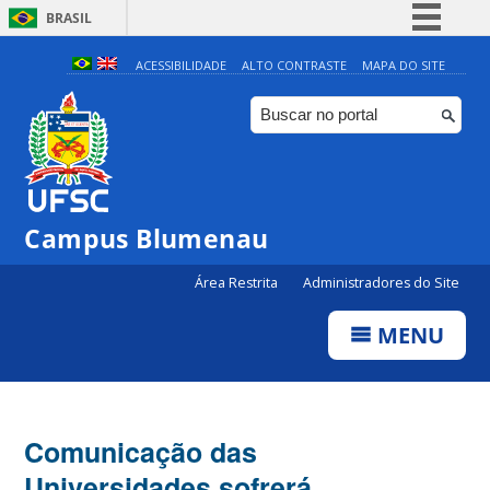
BRASIL
Simplifique!
ACESSIBILIDADE
ALTO CONTRASTE
MAPA DO SITE
Comunica BR
Participe
Acesso à informação
Legislação
Campus Blumenau
Canais
Área Restrita
Administradores do Site
MENU
Comunicação das
Universidades sofrerá