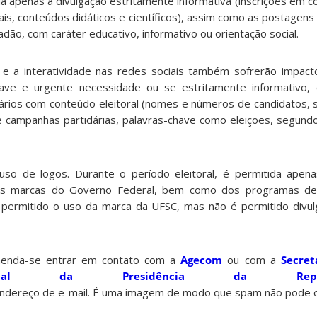
da apenas a divulgação estritamente informativa (inscrições em c
is, conteúdos didáticos e científicos), assim como as postagen
dão, com caráter educativo, informativo ou orientação social.
e a interatividade nas redes sociais também sofrerão impacto
ve e urgente necessidade ou se estritamente informativo,
ários com conteúdo eleitoral (nomes e números de candidatos, 
de campanhas partidárias, palavras-chave como eleições, segundo
so de logos. Durante o período eleitoral, é permitida apen
 as marcas do Governo Federal, bem como dos programas d
é permitido o uso da marca da UFSC, mas não é permitido divu
menda-se entrar em contato com a
Agecom
ou com a
Secret
ocial da Presidência da Repúb