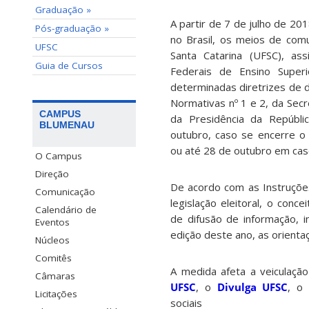
Graduação »
A partir de 7 de julho de 20
Pós-graduação »
no Brasil, os meios de com
UFSC
Santa Catarina (UFSC), as
Guia de Cursos
Federais de Ensino Superi
determinadas diretrizes de d
Normativas nº 1 e 2, da Secr
CAMPUS
da Presidência da Repúbli
BLUMENAU
outubro, caso se encerre o 
ou até 28 de outubro em cas
O Campus
Direção
De acordo com as Instruções
Comunicação
legislação eleitoral, o conc
Calendário de
de difusão de informação, i
Eventos
edição deste ano, as orienta
Núcleos
Comitês
A medida afeta a veiculação
Câmaras
UFSC
, o
Divulga UFSC
, o
Licitações
sociais i