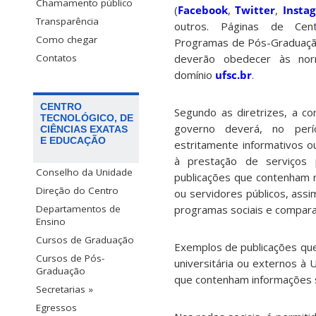
Chamamento público
(
Facebook
,
Twitter
,
Insta
Transparência
outros. Páginas de Cen
Como chegar
Programas de Pós-Graduaçã
deverão obedecer às no
Contatos
domínio
ufsc.br
.
CENTRO
Segundo as diretrizes, a c
TECNOLÓGICO, DE
governo deverá, no períod
CIÊNCIAS EXATAS
E EDUCAÇÃO
estritamente informativos o
à prestação de serviços 
Conselho da Unidade
publicações que contenham 
Direção do Centro
ou servidores públicos, assi
programas sociais e compar
Departamentos de
Ensino
Cursos de Graduação
Exemplos de publicações que
Cursos de Pós-
universitária ou externos à 
Graduação
que contenham informações s
Secretarias »
Egressos