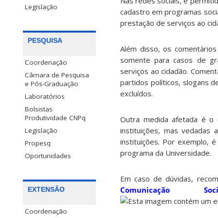
Nas redes sociais, é permiti
Legislação
cadastro em programas socia
prestação de serviços ao cida
PESQUISA
Além disso, os comentários 
somente para casos de gra
Coordenação
serviços ao cidadão. Coment
Câmara de Pesquisa
partidos políticos, slogans 
e Pós-Graduação
excluídos.
Laboratórios
Bolsistas
Produtividade CNPq
Outra medida afetada é o u
instituições, mas vedadas
Legislação
instituições. Por exemplo, 
Propesq
programa da Universidade.
Oportunidades
Em caso de dúvidas, reco
Comunicação S
EXTENSÃO
Coordenação