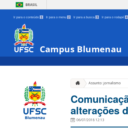
BRASIL
Ir para o conteúdo
1
Ir para o menu
2
Ir para a busca
3
Ir para o rodapé
4
Campus Blumenau
Assunto: jornalismo
Comunicação
alterações d
06/07/2018 12:13