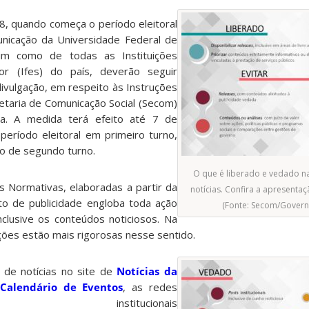
18, quando começa o período eleitoral
unicação da Universidade Federal de
sim como de todas as Instituições
or (Ifes) do país, deverão seguir
ivulgação, em respeito às Instruções
etaria de Comunicação Social (Secom)
ca. A medida terá efeito até 7 de
período eleitoral em primeiro turno,
o de segundo turno.
O que é liberado e vedado n
 Normativas, elaboradas a partir da
notícias. Confira a apresent
eito de publicidade engloba toda ação
(Fonte: Secom/Govern
nclusive os conteúdos noticiosos. Na
ções estão mais rigorosas nesse sentido.
 de notícias no site de
Notícias da
Calendário de Eventos
, as redes
nstitucionais