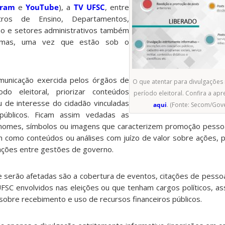
gram
e
YouTube
), a
TV UFSC
, entre
tros de Ensino, Departamentos,
o e setores administrativos também
rmas, uma vez que estão sob o
omunicação exercida pelos órgãos de
O que atentar para divulgações 
o eleitoral, priorizar conteúdos
período eleitoral. Confira a a
u de interesse do cidadão vinculadas
aqui
. (Fonte: Secom/Gov
públicos. Ficam assim vedadas as
nomes, símbolos ou imagens que caracterizem promoção pessoa
m como conteúdos ou análises com juízo de valor sobre ações, po
ações entre gestões de governo.
 serão afetadas são a cobertura de eventos, citações de pess
UFSC envolvidos nas eleições ou que tenham cargos políticos, as
obre recebimento e uso de recursos financeiros públicos.