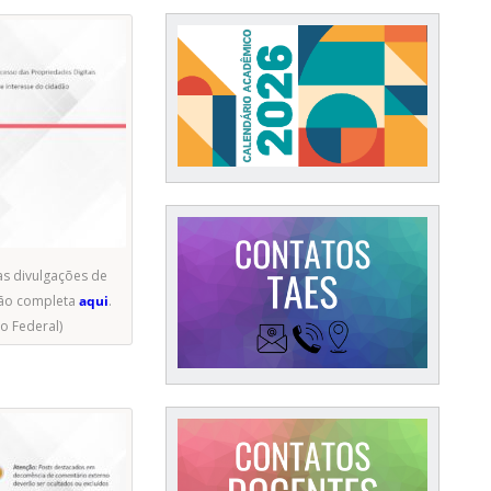
as divulgações de
ação completa
aqui
.
o Federal)