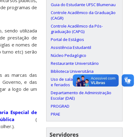
oncursos públicos,
Guia do Estudante UFSC Blumenau
s de programas de
Controle Acadêmico da Graduação
(CAGR)
Controle Acadêmico da Pós-
, sendo utilizada
graduação (CAPG)
 de prestação de
Portal de Estágios
siglas e nomes de
Assistência Estudantil
 turno etc) serão
Núcleo Pedagógico
Restaurante Universitário
Biblioteca Universitária
as as marcas das
Uso de salas aos finais de semana
e Governo, e das
e feriados
lgar a logo de um
Departamento de Administração
Escolar (DAE)
PROGRAD
aria Especial de
PRAE
lica
(
).
Servidores