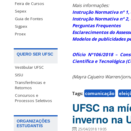
Feira de Cursos
Mais informações:
Sepex
Instrução Normativa nº 1, 
Instrução Normativa nº 2, 
Guia de Fontes
Perguntas Frequentes
Sigpex
Esclarecimentos do Assesso
Proex
Modelos de publicidades pe
Ofício Nº106/2018 – Conse
QUERO SER UFSC
Científica e Tecnológica (C
Vestibular UFSC
SISU
(Mayra Cajueiro Warren/jorn
Transferências e
Retornos
Tags:
comunicação
eleiç
Concursos e
Processos Seletivos
UFSC na míd
inverno na 
ORGANIZAÇÕES
ESTUDANTIS
25/04/2018 19:05