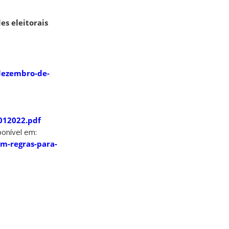
es eleitorais
-dezembro-de-
012022.pdf
ponível em:
om-regras-para-