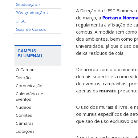
Graduação »
A Direção da UFSC Blumenau p
Pós-graduação »
de março, a
Portaria Norm
UFSC
regulamenta a afixação de c
Guia de Cursos
campus. A medida tem como ob
dos ambientes, bem como pr
universidade, já que o uso de 
CAMPUS
deixa resíduos de cola.
BLUMENAU
De acordo com o documento
O Campus
demais superfícies como vidr
Direção
de eventos, campanhas, proc
Comunicação
apenas os
murais
, presente
Calendário de
Eventos
O uso dos murais é livre, e n
Núcleos
os murais específicos de set
Comitês
que são de uso exclusivo par
Câmaras
Licitações
A portaria ainda apresenta a