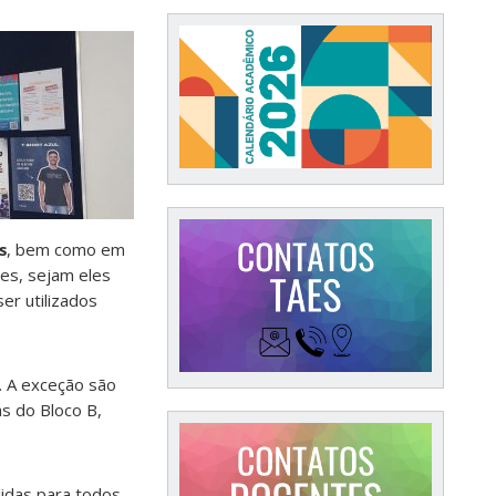
s
, bem como em
zes, sejam eles
er utilizados
o. A exceção são
as do Bloco B,
lidas para todos