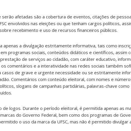
 serão afetadas são a cobertura de eventos, citações de pesso
UFSC envolvidos nas eleições ou que tenham cargos políticos, ass
obre recebimento e uso de recursos financeiros públicos.
da apenas a divulgação estritamente informativa, tais como inscr
 em programas sociais, conteúdos didáticos e científicos, assim 
restação de serviços ao cidadão, com caráter educativo, inform
o, os comentários e a interatividade nas redes sociais também so
a casos de grave e urgente necessidade ou se estritamente info
dadão. Comentários com conteúdo eleitoral, com nomes e número
olíticos, slogans de campanhas partidárias, palavras-chave como 
uídos.
 de logos. Durante o período eleitoral, é permitida apenas as m
as marcas do Governo Federal, bem como dos programas de Gove
 permitido o uso da marca da UFSC, mas não é permitido divulgar 