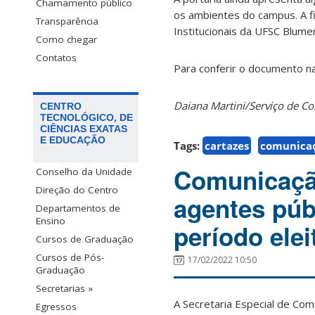
Chamamento público
os ambientes do campus. A f
Transparência
Institucionais da UFSC Blume
Como chegar
Contatos
Para conferir o documento na
Daiana Martini/Serviço de 
CENTRO
TECNOLÓGICO, DE
CIÊNCIAS EXATAS
E EDUCAÇÃO
Tags:
cartazes
comunica
Comunicação
Conselho da Unidade
Direção do Centro
agentes púb
Departamentos de
Ensino
período elei
Cursos de Graduação
Cursos de Pós-
17/02/2022 10:50
Graduação
Secretarias »
A Secretaria Especial de Co
Egressos