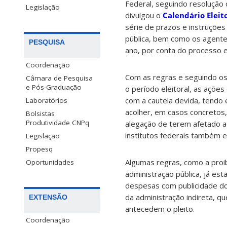
Federal, seguindo resolução d
Legislação
divulgou o
Calendário Eleit
série de prazos e instruçõe
pública, bem como os agente
PESQUISA
ano, por conta do processo el
Coordenação
Com as regras e seguindo o
Câmara de Pesquisa
e Pós-Graduação
o período eleitoral, as açõe
com a cautela devida, tendo e
Laboratórios
acolher, em casos concretos,
Bolsistas
Produtividade CNPq
alegação de terem afetado a
institutos federais também e
Legislação
Propesq
Algumas regras, como a proibi
Oportunidades
administração pública, já es
despesas com publicidade dos
da administração indireta, 
EXTENSÃO
antecedem o pleito.
Coordenação