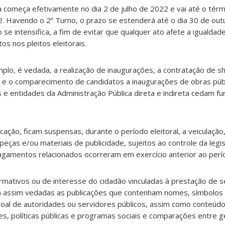
a começa efetivamente no dia 2 de julho de 2022 e vai até o térm
. Havendo o 2º Turno, o prazo se estenderá até o dia 30 de outu
o se intensifica, a fim de evitar que qualquer ato afete a igualdad
s nos pleitos eleitorais.
mplo, é vedada, a realização de inaugurações, a contratação de s
 e o comparecimento de candidatos a inaugurações de obras pú
 e entidades da Administração Pública direta e indireta cedam fu
ação, ficam suspensas, durante o período eleitoral, a veiculação,
peças e/ou materiais de publicidade, sujeitos ao controle da legisl
amentos relacionados ocorreram em exercício anterior ao períod
mativos ou de interesse do cidadão vinculadas à prestação de s
m assim vedadas as publicações que contenham nomes, símbolos
al de autoridades ou servidores públicos, assim como conteúdo
es, políticas públicas e programas sociais e comparações entre 