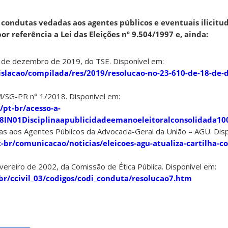
condutas vedadas aos agentes públicos e eventuais ilicitud
r referência a Lei das Eleições nº 9.504/1997 e, ainda:
8 de dezembro de 2019, do TSE. Disponível em:
gislacao/compilada/res/2019/resolucao-no-23-610-de-18-de
/SG-PR n° 1/2018. Disponível em:
pt-br/acesso-a-
18IN01Disciplinaapublicidadeemanoeleitoralconsolidada10
as aos Agentes Públicos da Advocacia-Geral da União – AGU. Dis
-br/comunicacao/noticias/eleicoes-agu-atualiza-cartilha-c
evereiro de 2002, da Comissão de Ética Pública. Disponível em:
br/ccivil_03/codigos/codi_conduta/resolucao7.htm