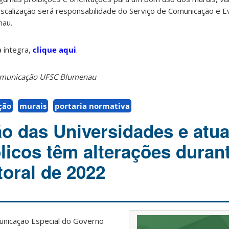
iscalização será responsabilidade do Serviço de Comunicação e 
nau.
 íntegra,
clique aqui
.
Comunicação UFSC Blumenau
ção
murais
portaria normativa
 das Universidades e atu
licos têm alterações duran
toral de 2022
municação Especial do Governo