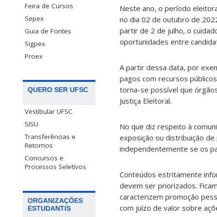
Feira de Cursos
Neste ano, o período eleitor
Sepex
no dia 02 de outubro de 2022
partir de 2 de julho, o cuidad
Guia de Fontes
oportunidades entre candidato
Sigpex
Proex
A partir dessa data, por exe
pagos com recursos públicos
torna-se possível que órgãos
QUERO SER UFSC
Justiça Eleitoral.
Vestibular UFSC
SISU
No que diz respeito à comunic
Transferências e
exposição ou distribuição de 
Retornos
independentemente se os pag
Concursos e
Processos Seletivos
Conteúdos estritamente infor
devem ser priorizados. Fica
caracterizem promoção pesso
ORGANIZAÇÕES
com juízo de valor sobre açõ
ESTUDANTIS