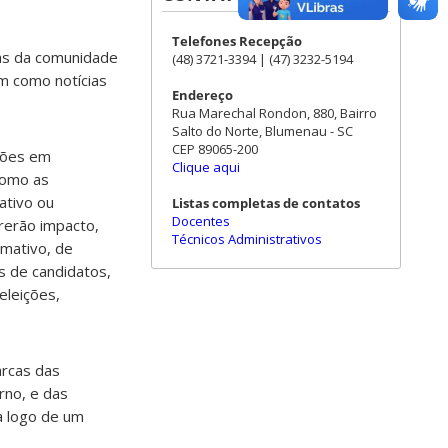
Telefones Recepção
as da comunidade
(48) 3721-3394 | (47) 3232-5194
im como notícias
Endereço
Rua Marechal Rondon, 880, Bairro
Salto do Norte, Blumenau - SC
CEP 89065-200
ições em
Clique aqui
como as
ativo ou
Listas completas de contatos
Docentes
frerão impacto,
Técnicos Administrativos
rmativo, de
s de candidatos,
eleições,
arcas das
rno, e das
a logo de um