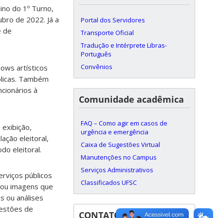
ino do 1º Turno,
bro de 2022. Já a
Portal dos Servidores
e de
Transporte Oficial
Tradução e Intérprete Libras-
Português
Convênios
hows artísticos
blicas. Também
ncionários à
Comunidade acadêmica
FAQ – Como agir em casos de
 exibição,
urgência e emergência
ação eleitoral,
Caixa de Sugestões Virtual
o eleitoral.
Manutenções no Campus
Serviços Administrativos
erviços públicos
Classificados UFSC
 ou imagens que
s ou análises
gestões de
CONTATOS