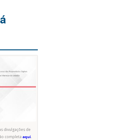
rá
as divulgações de
ação completa
aqui
.