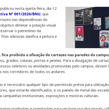
ublicou nesta quinta-feira, dia 12
ativa N° 001/2026/BNU
, que
artazes nas dependências do
jetivo diminuir a poluição visual
eservar o patrimônio da
fitas adesivas danifica a pintura e
,
fica proibida a afixação de cartazes nas paredes do campu
os, grades, colunas, portas e janelas. Para a divulgação de carta
essos seletivos ou atividades promovidas pelo campus, devem s
s nos corredores de todos os andares.
ão é necessário qualquer tipo de permissão prévia para utilizaçã
ores, que estarão identificados, e os painéis de metal das escad
a campanhas institucionais, exposições e mostras culturais.
lgumas proibições e orientações para um bom uso dos murais, vá