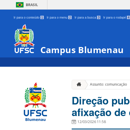
BRASIL
Ir para o conteúdo
1
Ir para o menu
2
Ir para a busca
3
Ir para o rodapé
4
Campus Blumenau
Assunto: comunicação
Direção pub
afixação de
12/03/2026 11:58