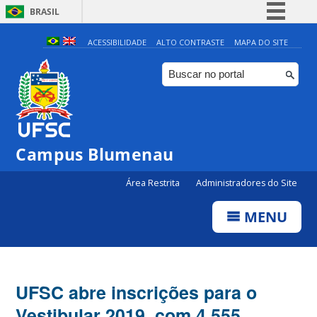
BRASIL
Simplifique!
ACESSIBILIDADE
ALTO CONTRASTE
MAPA DO SITE
Comunica BR
Participe
Acesso à informação
Legislação
Campus Blumenau
Canais
Área Restrita
Administradores do Site
MENU
UFSC abre inscrições para o
Vestibular 2019, com 4.555