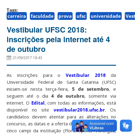
Tags:
carreira
faculdade
prova
ufsc
universidade
Ves
Vestibular UFSC 2018:
inscrições pela internet até 4
de outubro
21/09/2017 18:43
As inscrições para o
Vestibular 2018
da
Universidade Federal de Santa Catarina (UFSC)
iniciam-se nesta terça-feira,
5 de setembro
, e
seguem até o dia
4 de outubro
, somente via
internet. O
Edital
, com todas as informações, está
disponível no site
vestibular2018.ufsc.br
. Os
candidatos devem atentar para as alterações no
concurso, as datas e a oferta de vagas e cursos nos
cinco campi da instituição (Florianópolis, Araranguá,