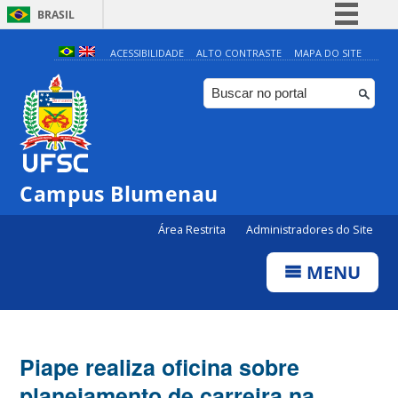
BRASIL
Simplifique!
ACESSIBILIDADE
ALTO CONTRASTE
MAPA DO SITE
Comunica BR
Participe
Acesso à informação
Legislação
Campus Blumenau
Canais
Área Restrita
Administradores do Site
MENU
Piape realiza oficina sobre
planejamento de carreira na