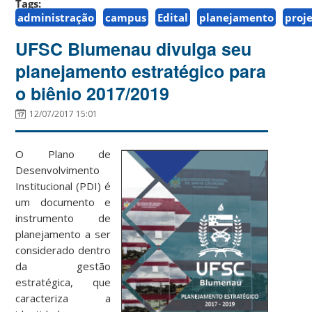
Tags:
administração
campus
Edital
planejamento
proj
UFSC Blumenau divulga seu
planejamento estratégico para
o biênio 2017/2019
12/07/2017 15:01
O Plano de
Desenvolvimento
Institucional (PDI) é
um documento e
instrumento de
planejamento a ser
considerado dentro
da gestão
estratégica, que
caracteriza a