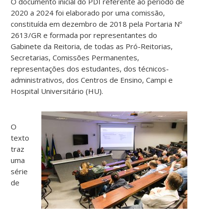
O documento inicial do PDI referente ao período de
2020 a 2024 foi elaborado por uma comissão,
constituída em dezembro de 2018 pela Portaria Nº
2613/GR e formada por representantes do
Gabinete da Reitoria, de todas as Pró-Reitorias,
Secretarias, Comissões Permanentes,
representações dos estudantes, dos técnicos-
administrativos, dos Centros de Ensino, Campi e
Hospital Universitário (HU).
O
texto
traz
uma
série
de