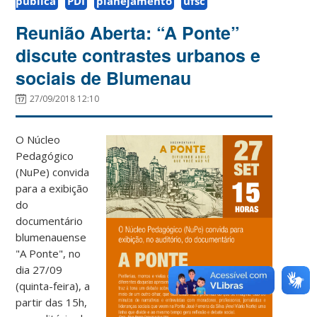
pública
PDI
planejamento
ufsc
Reunião Aberta: “A Ponte”
discute contrastes urbanos e
sociais de Blumenau
27/09/2018 12:10
O Núcleo
Pedagógico
(NuPe) convida
para a exibição
do
documentário
blumenauense
"A Ponte", no
dia 27/09
(quinta-feira), a
partir das 15h,