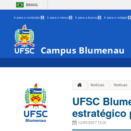
BRASIL
Ir para o conteúdo
1
Ir para o menu
2
Ir para a busca
3
Ir para o rodapé
4
Campus Blumenau
Notícias
Notícias
UFSC Blume
estratégico 
12/07/2017 15:01