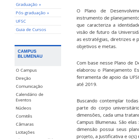
Graduação »
O Plano de Desenvolvime
Pós-graduação »
instrumento de planejamento
UFSC
que caracteriza a identidad
Guia de Cursos
visão de futuro da Universi
as estratégias, diretrizes e 
objetivos e metas.
CAMPUS
BLUMENAU
Com base nesse Plano de De
elaborou o Planejamento Es
O Campus
ferramenta de apoio da UFSC
Direção
até 2019.
Comunicação
Calendário de
Eventos
Buscando contemplar todas
parte do corpo universitár
Núcleos
dimensões, cada uma tratand
Comitês
Campus Blumenau. São elas :
Câmaras
dimensão possui seus plano
Licitações
projeto, a Justificativa e o(s)