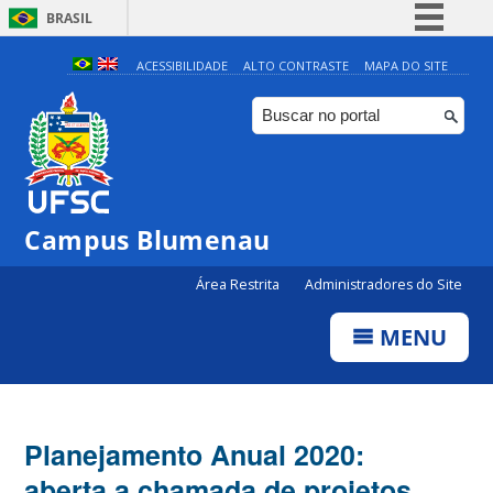
BRASIL
Simplifique!
ACESSIBILIDADE
ALTO CONTRASTE
MAPA DO SITE
Comunica BR
Participe
Acesso à informação
Legislação
Campus Blumenau
Canais
Área Restrita
Administradores do Site
MENU
Planejamento Anual 2020:
aberta a chamada de projetos