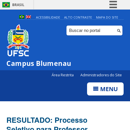
BRASIL
Simplifique!
ACESSIBILIDADE
ALTO CONTRASTE
MAPA DO SITE
Comunica BR
Participe
Acesso à informação
Legislação
Campus Blumenau
Canais
Área Restrita
Administradores do Site
MENU
RESULTADO: Processo
Seletivo para Professor