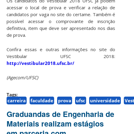
Os candidatos do Vestibular 2018 UFSC já podem
acessar o local de prova e verificar a relação de
candidatos por vaga no site do certame. Também é
possível acessar o comprovante de inscrição
definitiva, item que deve ser apresentado nos dias
de prova.
Confira essas e outras informações no site do
Vestibular UFSC 2018:
http://vestibular2018.ufsc.br/
(Agecom/UFSC)
Tags:
carreira
faculdade
prova
ufsc
universidade
Ves
Graduandas de Engenharia de
Materiais realizam estágios
em parceria com