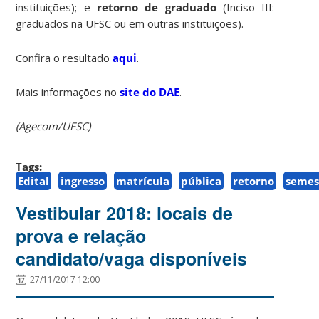
instituições); e
retorno de graduado
(Inciso III:
graduados na UFSC ou em outras instituições).
Confira o resultado
aqui
.
Mais informações no
site do DAE
.
(Agecom/UFSC)
Tags:
Edital
ingresso
matrícula
pública
retorno
semes
Vestibular 2018: locais de
prova e relação
candidato/vaga disponíveis
27/11/2017 12:00