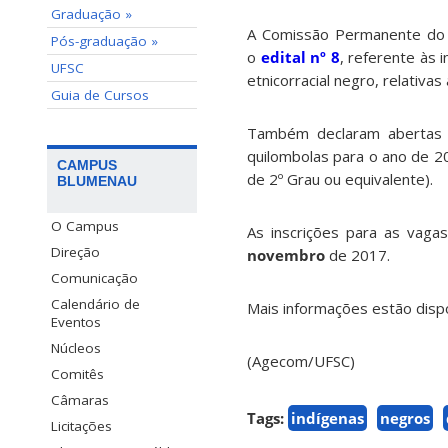
Graduação »
A Comissão Permanente do V
Pós-graduação »
o
edital nº 8
, referente às 
UFSC
etnicorracial negro, relativas
Guia de Cursos
Também declaram abertas 
quilombolas para o ano de 20
CAMPUS
de 2º Grau ou equivalente).
BLUMENAU
O Campus
As inscrições para as vag
Direção
novembro
de 2017.
Comunicação
Calendário de
Mais informações estão disp
Eventos
Núcleos
(Agecom/UFSC)
Comitês
Câmaras
Tags:
indígenas
negros
Licitações