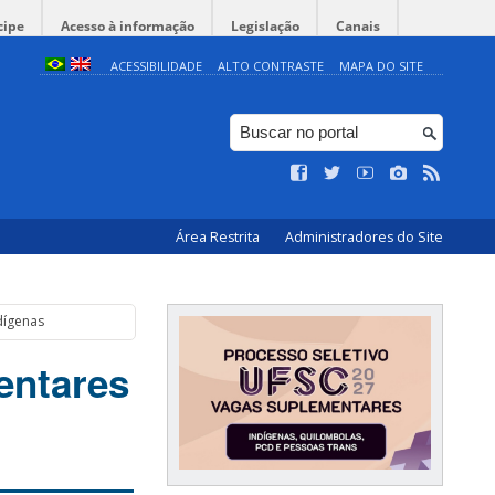
cipe
Acesso à informação
Legislação
Canais
ACESSIBILIDADE
ALTO CONTRASTE
MAPA DO SITE
Área Restrita
Administradores do Site
dígenas
entares