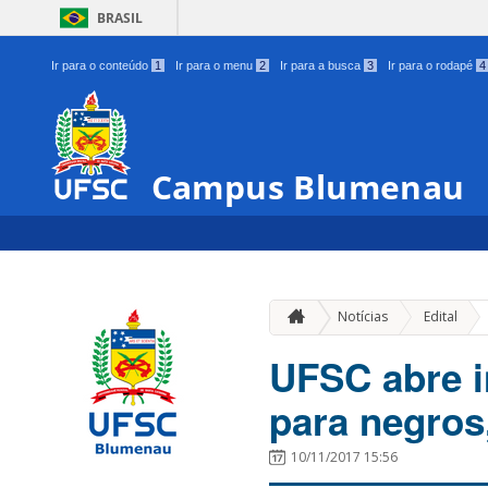
BRASIL
Ir para o conteúdo
1
Ir para o menu
2
Ir para a busca
3
Ir para o rodapé
4
Campus Blumenau
»
Notícias
Edital
UFSC abre i
para negros
10/11/2017 15:56