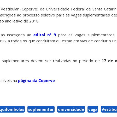
estibular (Coperve) da Universidade Federal de Santa Catarin
inscrições ao processo seletivo para as vagas suplementares de
 ao ano letivo de 2018.
as inscrições ao
edital nº 9
para as vagas suplementares 
18, a todos os que concluíram ou estão em vias de concluir o En
as suplementares devem ser realizadas no período de
17 de 
oníveis na
página da Coperve
.
quilombolas
suplementar
universidade
vaga
Vestibu