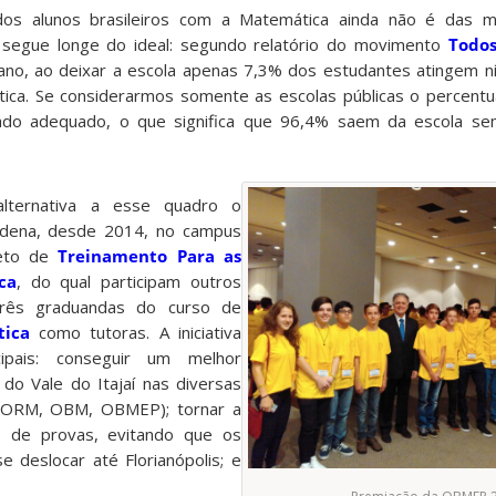
 dos alunos brasileiros com a Matemática ainda não é das m
 segue longe do ideal: segundo relatório do movimento
Todos
ano, ao deixar a escola apenas 7,3% dos estudantes atingem nív
ca. Se considerarmos somente as escolas públicas o percentu
do adequado, o que significa que 96,4% saem da escola s
ternativa a esse quadro o
ordena, desde 2014, no campus
jeto de
Treinamento Para as
ca
, do qual participam outros
três graduandas do curso de
tica
como tutoras. A iniciativa
cipais: conseguir um melhor
do Vale do Itajaí nas diversas
 (ORM, OBM, OBMEP); tornar a
o de provas, evitando que os
e deslocar até Florianópolis; e