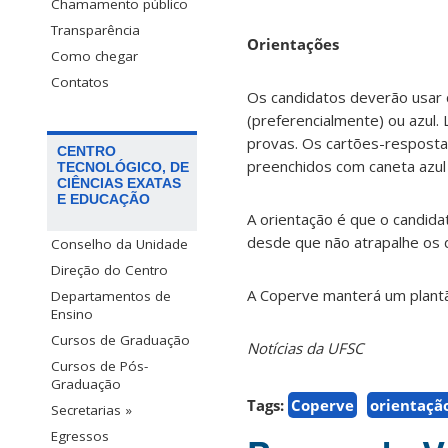
Chamamento público
Transparência
Orientações
Como chegar
Contatos
Os candidatos deverão usar c
(preferencialmente) ou azul.
provas. Os cartões-resposta, 
CENTRO
preenchidos com caneta azul 
TECNOLÓGICO, DE
CIÊNCIAS EXATAS
E EDUCAÇÃO
A orientação é que o candida
desde que não atrapalhe os 
Conselho da Unidade
Direção do Centro
A Coperve manterá um plantão
Departamentos de
Ensino
Cursos de Graduação
Notícias da UFSC
Cursos de Pós-
Graduação
Tags:
Coperve
orientaçã
Secretarias »
Egressos