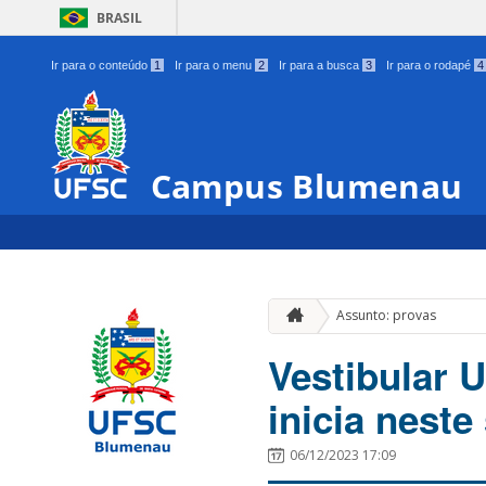
BRASIL
Ir para o conteúdo
1
Ir para o menu
2
Ir para a busca
3
Ir para o rodapé
4
Campus Blumenau
Assunto: provas
Vestibular 
inicia nest
06/12/2023 17:09