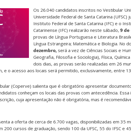
Os 26.040 candidatos inscritos no Vestibular Uni
Universidade Federal de Santa Catarina (UFSC) 
Instituto Federal de Santa Catarina (IFC) e o Inst
Catarinense (IFC) realizarão neste sábado,
9 de
provas de Língua Portuguesa e Literatura Brasile
Língua Estrangeira; Matemática e Biologia. No 
dezembro,
será a vez de Ciências Sociais e Hum
Geografia, Filosofia e Sociologia), Física, Químic
dois dias, as provas serão realizadas em 26 mun
h, e o acesso aos locais será permitido, exclusivamente, entre 1
bular (Coperve) salienta que é obrigatório apresentar documento
andidatos conheçam os locais das provas com antecedência. Essa
scrição, cuja apresentação não é obrigatória, mas é recomendáve
senta a oferta de cerca de 6.700 vagas, disponibilizadas em 35 m
em 200 cursos de graduação, sendo 100 da UFSC, 55 do IFSC e 45