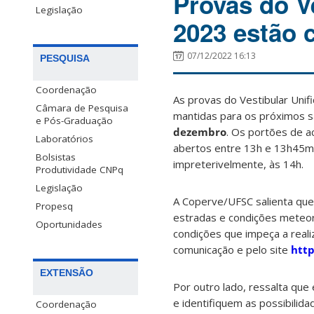
Provas do V
Legislação
2023 estão 
07/12/2022 16:13
PESQUISA
Coordenação
As provas do Vestibular Uni
Câmara de Pesquisa
mantidas para os próximos 
e Pós-Graduação
dezembro
. Os portões de a
Laboratórios
abertos entre 13h e 13h45min
Bolsistas
impreterivelmente, às 14h.
Produtividade CNPq
Legislação
A Coperve/UFSC salienta que
Propesq
estradas e condições meteor
Oportunidades
condições que impeça a reali
comunicação e pelo site
http
EXTENSÃO
Por outro lado, ressalta que
e identifiquem as possibilid
Coordenação