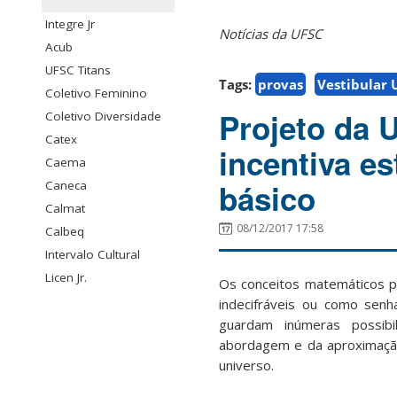
Integre Jr
Notícias da UFSC
Acub
UFSC Titans
Tags:
provas
Vestibular 
Coletivo Feminino
Projeto da 
Coletivo Diversidade
Catex
incentiva e
Caema
básico
Caneca
Calmat
08/12/2017 17:58
Calbeq
Intervalo Cultural
Licen Jr.
Os conceitos matemáticos 
indecifráveis ou como sen
guardam inúmeras possib
abordagem e da aproximaçã
universo.