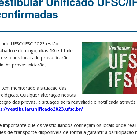
estibular Unificado UFSC/I
confirmadas
ficado UFSC/IFSC 2023 estão
sábado e domingo,
dias 10 e 11 de
cesso aos locais de prova ficarão
. As provas iniciarão,
 tem monitorado a situação das
ológicas. Qualquer alteração nestas
zação das provas, a situação será reavaliada e notificada atravé
s://vestibularunificado2023.ufsc.br/
 é importante que os vestibulandos conheçam os locais onde real
ades de transporte disponíveis de forma a garantir a participação