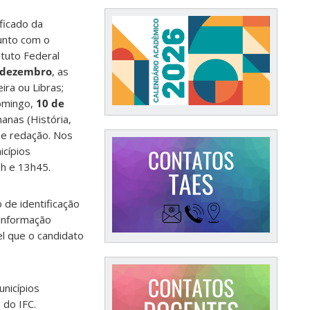
ficado da
junto com o
ituto Federal
 dezembro
, as
ira ou Libras;
domingo,
10 de
anas (História,
a e redação. Nos
icípios
3h e 13h45.
 de identificação
 informação
l que o candidato
unicípios
 do IFC.