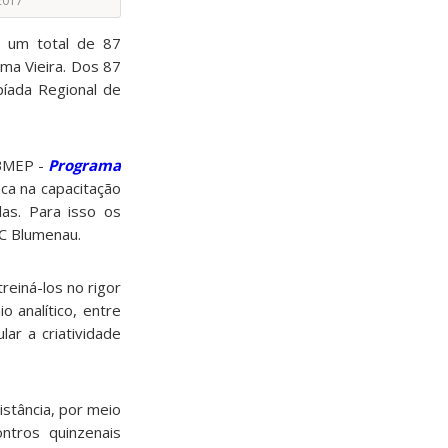
2017
 um total de 87
rma Vieira. Dos 87
píada Regional de
OBMEP -
Programa
oca na capacitação
as. Para isso os
C Blumenau.
reiná-los no rigor
o analítico, entre
ar a criatividade
istância, por meio
ntros quinzenais