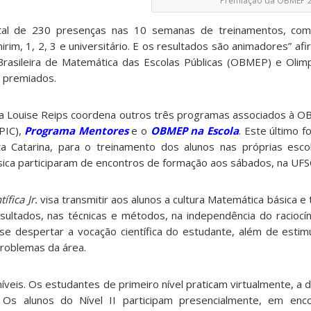
Premiação da OBMEP 
tal de 230 presenças nas 10 semanas de treinamentos, com
mirim, 1, 2, 3 e universitário. E os resultados são animadores” afi
 Brasileira de Matemática das Escolas Públicas (OBMEP) e Olim
 premiados.
ora Louise Reips coordena outros três programas associados à 
PIC),
Programa Mentores
e o
OBMEP na Escola
. Este último f
 Catarina, para o treinamento dos alunos nas próprias escol
ica participaram de encontros de formação aos sábados, na UFS
ífica Jr.
visa transmitir aos alunos a cultura Matemática básica e t
esultados, nas técnicas e métodos, na independência do raciocíni
se despertar a vocação científica do estudante, além de estimul
roblemas da área.
íveis. Os estudantes de primeiro nível praticam virtualmente, a d
 Os alunos do Nível II participam presencialmente, em enco