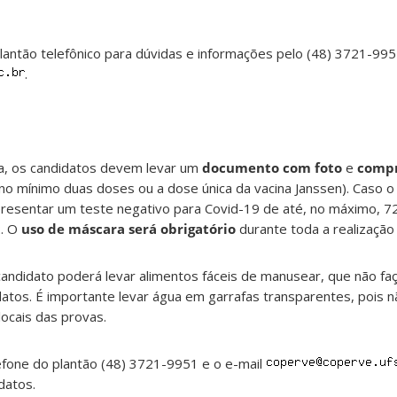
ntão telefônico para dúvidas e informações pelo (48) 3721-995
.
va, os candidatos devem levar um
documento com foto
e
compr
no mínimo duas doses ou a dose única da vacina Janssen). Caso o
presentar um teste negativo para Covid-19 de até, no máximo, 7
2. O
uso de máscara será obrigatório
durante toda a realização
candidato poderá levar alimentos fáceis de manusear, que não fa
tos. É importante levar água em garrafas transparentes, pois n
ocais das provas.
lefone do plantão (48) 3721-9951 e o e-mail
datos.