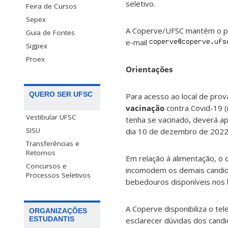
seletivo.
Feira de Cursos
Sepex
A Coperve/UFSC mantém o pla
Guia de Fontes
e-mail
Sigpex
Proex
Orientações
QUERO SER UFSC
Para acesso ao local de pro
vacinação
contra Covid-19 (
Vestibular UFSC
tenha se vacinado, deverá a
SISU
dia 10 de dezembro de 202
Transferências e
Retornos
Em relação à alimentação, o 
Concursos e
incomodem os demais candida
Processos Seletivos
bebedouros disponíveis nos l
A Coperve disponibiliza o te
ORGANIZAÇÕES
ESTUDANTIS
esclarecer dúvidas dos candi