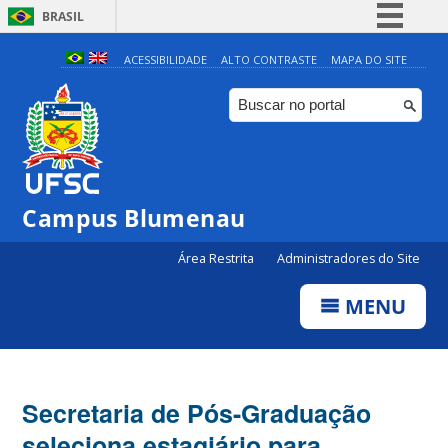
BRASIL
Simplifique!
ACESSIBILIDADE
ALTO CONTRASTE
MAPA DO SITE
Comunica BR
Participe
Acesso à informação
Legislação
Campus Blumenau
Canais
Área Restrita
Administradores do Site
MENU
Secretaria de Pós-Graduação
seleciona estagiário para