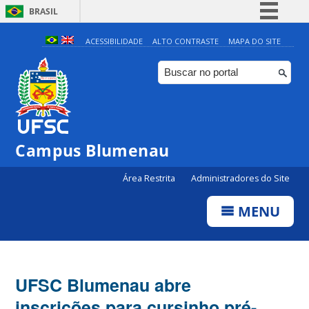
BRASIL
Simplifique!
ACESSIBILIDADE
ALTO CONTRASTE
MAPA DO SITE
Comunica BR
Participe
Acesso à informação
Legislação
Campus Blumenau
Canais
Área Restrita
Administradores do Site
MENU
UFSC Blumenau abre
inscrições para cursinho pré-