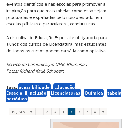
eventos científicos e nas escolas para promover a
inspiração para que mais tabelas como essa sejam
produzidas e espalhadas pelo nosso estado, em
escolas públicas e particulares", conclui Lucas.
A disciplina de Educação Especial é obrigatória para
alunos dos cursos de Licenciatura, mas estudantes
de todos os cursos podem cursá-la como optativa.
Serviço de Comunicação UFSC Blumenau
Fotos: Richard Kauê Schubert
Tags:
acessibilidade
Educação
Especial
inclusão
Licenciaturas
Química
tabela
periódica
Página 5 de 9
1
2
3
4
5
6
7
8
9