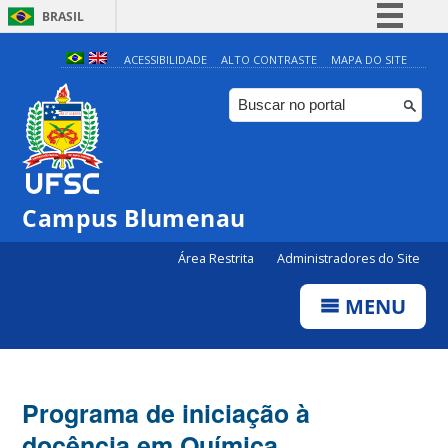
BRASIL
Simplifique!
ACESSIBILIDADE
ALTO CONTRASTE
MAPA DO SITE
Comunica BR
Participe
Acesso à informação
Legislação
Campus Blumenau
Canais
Área Restrita
Administradores do Site
MENU
Programa de iniciação à
docência em Química