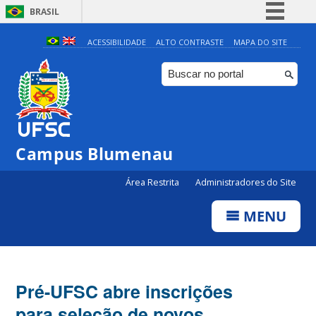
BRASIL
Simplifique!
ACESSIBILIDADE
ALTO CONTRASTE
MAPA DO SITE
Comunica BR
Participe
Acesso à informação
Legislação
Campus Blumenau
Canais
Área Restrita
Administradores do Site
MENU
Pré-UFSC abre inscrições
para seleção de novos