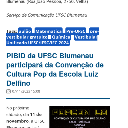
Blumenau (Rua João Pessoa, 2750, Velha)
Serviço de Comunicação UFSC Blumenau
Tags:
aulão
Matemática
Pré-UFSC
pré-
vestibular gratuito
Química
Vestibular
Unificado UFSC/IFSC/IFC 2024
PIBID da UFSC Blumenau
participará da Convenção de
Cultura Pop da Escola Luiz
Delfino
07/11/2023 15:08
No próximo
sábado, dia
11 de
novembro
, a UFSC
Blumenau estará