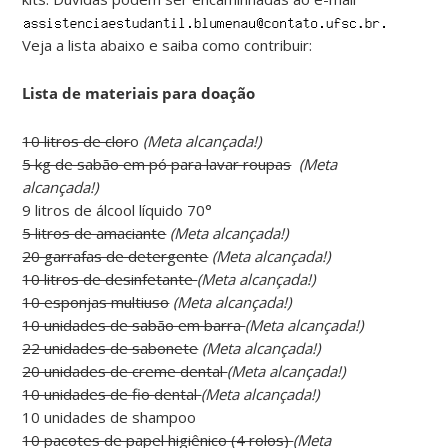
Veja a lista abaixo e saiba como contribuir:
Lista de materiais para doação
10 litros de clor
o
(Meta alcançada!)
5 kg de sabão em pó para lavar roupas
(Meta
alcançada!)
9 litros de álcool líquido 70°
5 litros de amaciante
(Meta alcançada!)
20 garrafas de detergente
(Meta alcançada!)
10 litros de desinfetante
(Meta alcançada!)
10 esponjas multiuso
(Meta alcançada!)
10 unidades de sabão em barra
(Meta alcançada!)
22 unidades de sabonete
(Meta alcançada!)
20 unidades de creme dental
(Meta alcançada!)
10 unidades de fio dental
(Meta alcançada!)
10 unidades de shampoo
10 pacotes de papel higiênico (4 rolos)
(Meta