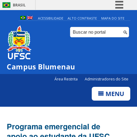
BRASIL
Simplifique!
ACESSIBILIDADE
ALTO CONTRASTE
MAPA DO SITE
Comunica BR
Participe
Acesso à informação
Legislação
Campus Blumenau
Canais
Área Restrita
Administradores do Site
MENU
Programa emergencial de
apoio ao estudante da UFSC