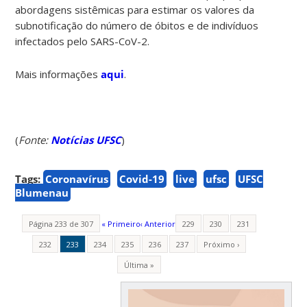
abordagens sistêmicas para estimar os valores da
subnotificação do número de óbitos e de indivíduos
infectados pelo SARS-CoV-2.
Mais informações
aqui
.
(
Fonte:
Notícias UFSC
)
Tags:
Coronavírus
Covid-19
live
ufsc
UFSC
Blumenau
Página 233 de 307
« Primeiro
‹ Anterior
229
230
231
232
233
234
235
236
237
Próximo ›
Última »