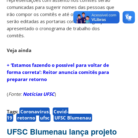
comunicadas para sugerir nomes das pessoas que
irão compor os comitês e até o final da semana
serão editadas as portarias com as designações e
apresentado o cronograma de trabalho dos
comitês.
Veja ainda
+ ‘Estamos fazendo o possível para voltar de
forma correta’: Reitor anuncia comitês para
preparar retorno
(
Fonte:
Notícias UFSC
)
Tags:
Coronavírus
Covid-
19
retorno
ufsc
UFSC Blumenau
UFSC Blumenau lança projeto