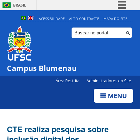
BRASIL
Simplifique!
ACESSIBILIDADE
ALTO CONTRASTE
MAPA DO SITE
Comunica BR
Participe
Acesso à informação
Legislação
Campus Blumenau
Canais
Área Restrita
Administradores do Site
MENU
CTE realiza pesquisa sobre
inclusão digital dos