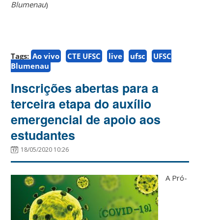
Blumenau
)
Tags:
Ao vivo
CTE UFSC
live
ufsc
UFSC
Blumenau
Inscrições abertas para a
terceira etapa do auxílio
emergencial de apoio aos
estudantes
18/05/2020 10:26
A Pró-