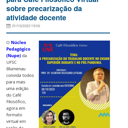
sobre precarização da
atividade docente
01/10/2020 19:56
O
Núcleo
Pedagógico
(Nupe)
da
UFSC
Blumenau
convida todos
para mais
uma edição
do Café
Filosófico,
agora em
formato
virtual em
razão da