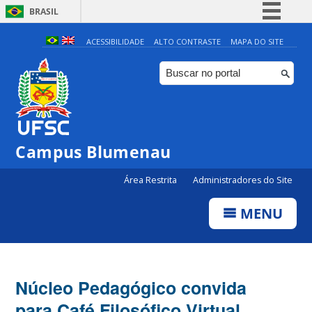
BRASIL
Simplifique!
ACESSIBILIDADE
ALTO CONTRASTE
MAPA DO SITE
Comunica BR
Participe
Acesso à informação
Legislação
Campus Blumenau
Canais
Área Restrita
Administradores do Site
MENU
Núcleo Pedagógico convida
para Café Filosófico Virtual