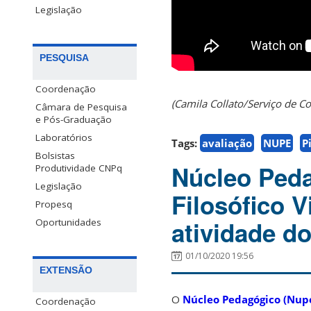
Legislação
PESQUISA
Coordenação
(Camila Collato/Serviço de
Câmara de Pesquisa
e Pós-Graduação
Laboratórios
Tags:
avaliação
NUPE
P
Bolsistas
Núcleo Peda
Produtividade CNPq
Legislação
Filosófico V
Propesq
atividade d
Oportunidades
01/10/2020 19:56
EXTENSÃO
O
Núcleo Pedagógico (Nup
Coordenação