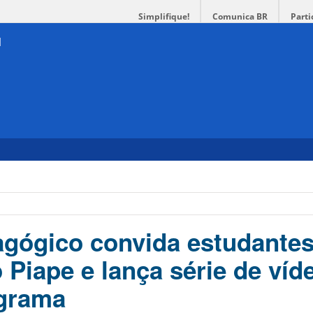
Simplifique!
Comunica BR
Parti
gógico convida estudantes
 Piape e lança série de víd
ograma