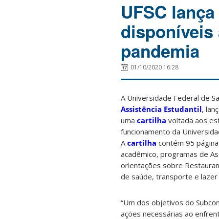
UFSC lança 
disponíveis
pandemia
01/10/2020 16:28
A Universidade Federal de Sa
Assistência Estudantil
, lan
uma
cartilha
voltada aos es
funcionamento da Universida
A
cartilha
contém 95 páginas
acadêmico, programas de Assi
orientações sobre Restaurant
de saúde, transporte e lazer 
“Um dos objetivos do Subcom
ações necessárias ao enfren