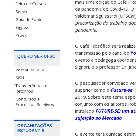
mais uma edição do Café Filo
Feira de Cursos
da pandemia de Covid-19. O 
Sepex
Valdemar Sguissardi (UFSCar)
Guia de Fontes
precarização do trabalho doc
Sigpex
pandemia.
Proex
O Café Filosófico será realiz
transmissão pelo canal do
Yo
QUERO SER UFSC
evento a pedagoga coordena
Signori, e o professor Dr. Juli
Vestibular UFSC
SISU
O pesquisador convidado vem
Transferências e
superior como o
Future-se
,
Retornos
2019. Sobre este tema espec
Concursos e
conjunto com os autores Rob
Processos Seletivos
intitulado
FUTURE-SE: um ata
sujeição ao Mercado
.
ORGANIZAÇÕES
ESTUDANTIS
O evento terá duração estim