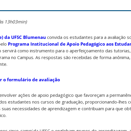
 às 13h03min)
e) da UFSC Blumenau
convida os estudantes para a avaliação s
pelo
Programa Institucional de Apoio Pedagógico aos Estuda
 servirá como instrumento para o aperfeiçoamento das tutorias,
ograma no Campus. As respostas são recebidas de forma anônima, 
nte.
r o formulário de avaliação
senvolver ações de apoio pedagógico que favoreçam a permanênc
dos estudantes nos cursos de graduação, proporcionando-lhes c
 suas necessidades de aprendizagem e contribuam para que o
co.
 nos cinco
campi
da UFSC e englobam grupos de aprendizagem, 