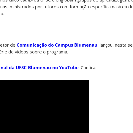
inas, ministrados por tutores com formação específica na área d
o.
setor de
Comunicação do Campus Blumenau
, lançou, nesta s
érie de vídeos sobre o programa.
anal da UFSC Blumenau no YouTube
. Confira: