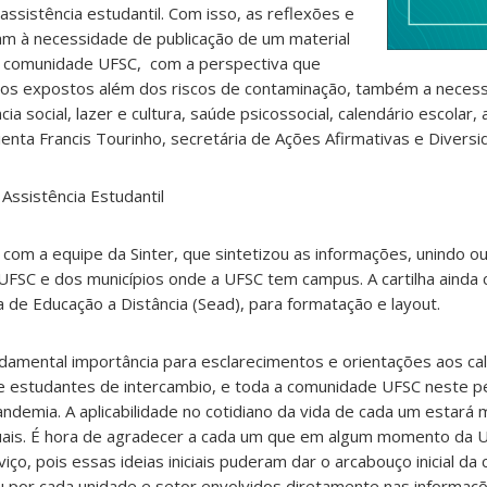
assistência estudantil. Com isso, as reflexões e
m à necessidade de publicação de um material
à comunidade UFSC, com a perspectiva que
 expostos além dos riscos de contaminação, também a necess
cia social, lazer e cultura, saúde psicossocial, calendário escolar, 
lienta Francis Tourinho, secretária de Ações Afirmativas e Divers
 Assistência Estudantil
u com a equipe da Sinter, que sintetizou as informações, unindo ou
UFSC e dos municípios onde a UFSC tem campus. A cartilha ainda
a de Educação a Distância (Sead), para formatação e layout.
ndamental importância para esclarecimentos e orientações aos ca
 estudantes de intercambio, e toda a comunidade UFSC neste p
demia. A aplicabilidade no cotidiano da vida de cada um estará 
uais. É hora de agradecer a cada um que em algum momento da 
ço, pois essas ideias iniciais puderam dar o arcabouço inicial da c
 por cada unidade e setor envolvidos diretamente nas informaçõe