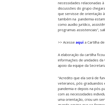
necessidades relacionadas à 
discussões do grupo chegara
que servisse de orientação 
também na pandemia estamos
como auxílio jurídico, assistên
programas assistenciais”, sa
>> Acesse
aqui
a Cartilha de
A elaboração da cartilha fico
informações de unidades da 
apoio da equipe da Secretari
“Acredito que ela será de fu
veteranos, pós-graduandos e
pandemia e depois na pós-pan
com as necessidades individ
uma orientação, criou um servi
grande equipe que se formou