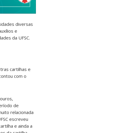
idades diversas
auxílios e
idades da UFSC.
tras cartilhas e
 contou com o
louros,
eríodo de
muito relacionada
UFSC escreveu
artilha e ainda a
s da cartilha