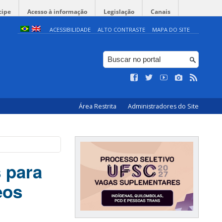
cipe
Acesso à informação
Legislação
Canais
ACESSIBILIDADE
ALTO CONTRASTE
MAPA DO SITE
Área Restrita
Administradores do Site
 para
eos