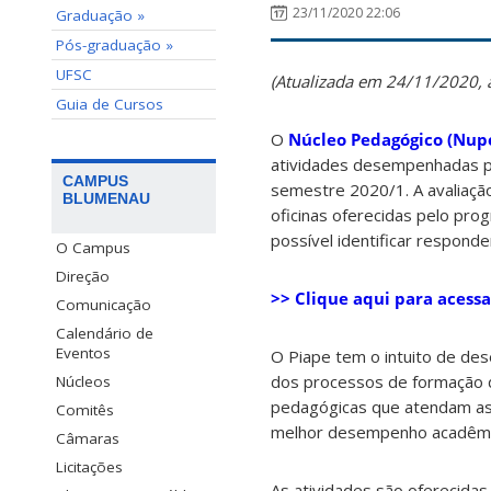
23/11/2020 22:06
Graduação »
Pós-graduação »
UFSC
(Atualizada em 24/11/2020,
Guia de Cursos
O
Núcleo Pedagógico (Nup
atividades desempenhadas 
CAMPUS
semestre 2020/1. A avaliação
BLUMENAU
oficinas oferecidas pelo pr
possível identificar responde
O Campus
Direção
>> Clique aqui para acessa
Comunicação
Calendário de
Eventos
O Piape tem o intuito de de
dos processos de formação 
Núcleos
pedagógicas que atendam as
Comitês
melhor desempenho acadêmi
Câmaras
Licitações
As atividades são oferecidas