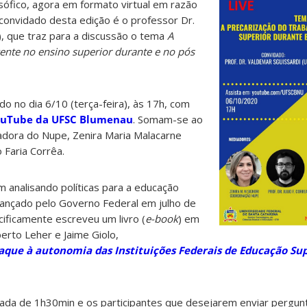
sófico, agora em formato virtual em razão
convidado desta edição é o professor Dr.
, que traz para a discussão o tema
A
ente no ensino superior durante e no pós
ado no dia 6/10 (terça-feira), às 17h, com
uTube da UFSC Blumenau
. Somam-se ao
dora do Nupe, Zenira Maria Malacarne
o Faria Corrêa.
 analisando políticas para a educação
 lançado pelo Governo Federal em julho de
ificamente escreveu um livro (
e-book
) em
erto Leher e Jaime Giolo,
que à autonomia das Instituições Federais de Educação Sup
ada de 1h30min e os participantes que desejarem enviar pergu