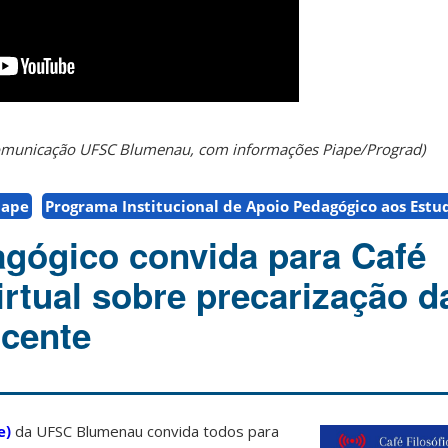
 Comunicação UFSC Blumenau, com informações Piape/Prograd)
iape
Programa Institucional de Apoio Pedagógico aos Estu
gógico convida para Café
irtual sobre precarização d
ocente
e)
da UFSC Blumenau convida todos para