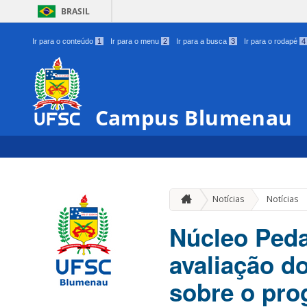
BRASIL
Ir para o conteúdo
1
Ir para o menu
2
Ir para a busca
3
Ir para o rodapé
4
Campus Blumenau
Notícias
Notícias
Núcleo Peda
avaliação do
sobre o pr