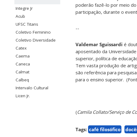
poderão fazê-lo por meio do
Integre Jr
participação, durante o even
Acub
UFSC Titans
--
Coletivo Feminino
Coletivo Diversidade
Valdemar Sguissardi
é dout
Catex
aposentado da Universidade 
Caema
superior, política de educaçã
Caneca
Tem vasta produção de artigo
Calmat
são referência para pesquisa
para o ensino superior. (Font
Calbeq
Intervalo Cultural
Licen Jr.
(
Camila Collato/Serviço de
Tags:
café filosófico
docê