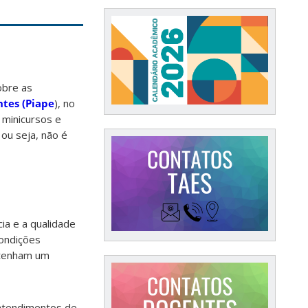
obre as
ntes (Piape
), no
 minicursos e
ou seja, não é
ia e a qualidade
ondições
btenham um
atendimentos de