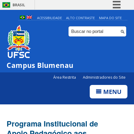
BRASIL
Simplifique!
ACESSIBILIDADE
ALTO CONTRASTE
MAPA DO SITE
Comunica BR
Participe
Acesso à informação
Legislação
Campus Blumenau
Canais
Área Restrita
Administradores do Site
MENU
Programa Institucional de
Apoio Pedagógico aos