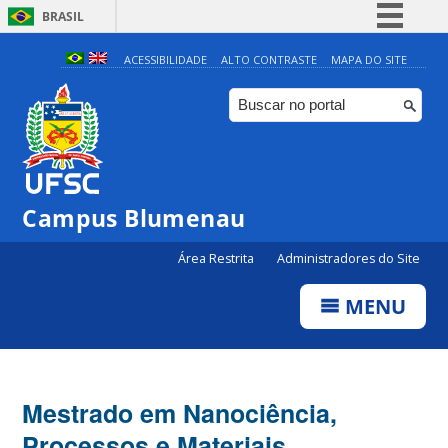
BRASIL
Simplifique!
ACESSIBILIDADE
ALTO CONTRASTE
MAPA DO SITE
Comunica BR
Participe
Acesso à informação
Legislação
Campus Blumenau
Canais
Área Restrita
Administradores do Site
MENU
Mestrado em Nanociência,
Processos e Materiais