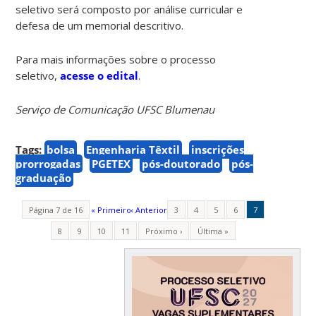
seletivo será composto por análise curricular e
defesa de um memorial descritivo.
Para mais informações sobre o processo
seletivo,
acesse o edital
.
Serviço de Comunicação UFSC Blumenau
Tags:
bolsa
Engenharia Têxtil
inscrições
prorrogadas
PGETEX
pós-doutorado
pós-
graduação
Página 7 de 16
« Primeiro
‹ Anterior
3
4
5
6
7
8
9
10
11
Próximo ›
Última »