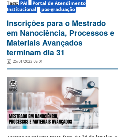
Tags:
PAI
Portal de Atendimento
Institucional
pós-graduação
Inscrições para o Mestrado
em Nanociência, Processos e
Materiais Avançados
terminam dia 31
25/01/2023 08:01
Termina na próxima terça-feira, dia
31 de janeiro
, o