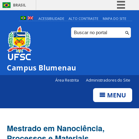
BRASIL
Simplifique!
ACESSIBILIDADE
ALTO CONTRASTE
MAPA DO SITE
Comunica BR
Participe
Acesso à informação
Legislação
Campus Blumenau
Canais
Área Restrita
Administradores do Site
MENU
Mestrado em Nanociência,
Processos e Materiais