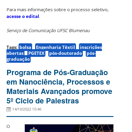
Para mais informações sobre o processo seletivo,
acesse o edital
.
Serviço de Comunicação UFSC Blumenau
Tags:
bolsa
Engenharia Têxtil
inscrições
abertas
PGETEX
pós-doutorado
pós-
graduação
Programa de Pós-Graduação
em Nanociência, Processos e
Materiais Avançados promove
5º Ciclo de Palestras
14/10/2022 10:46
O