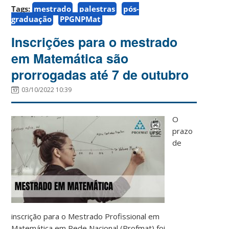
Tags:
mestrado
palestras
pós-
graduação
PPGNPMat
Inscrições para o mestrado
em Matemática são
prorrogadas até 7 de outubro
03/10/2022 10:39
O
prazo
de
inscrição para o Mestrado Profissional em
Matemática em Rede Nacional (Profmat) foi