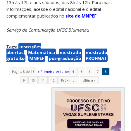
13h às 17h e aos sábados, das 8h às 12h. Para mais
informações, acesse o edital nacional e o edital
complementar publicados no
site do MNPEF
.
Serviço de Comunicação UFSC Blumenau
Tags:
inscrições
abertas
Matemática
mestrado
mestrado
gratuito
MNPEF
pós-graduação
PROFMAT
Página 8 de 16
« Primeiro
‹ Anterior
4
5
6
7
8
9
10
11
12
Próximo ›
Última »