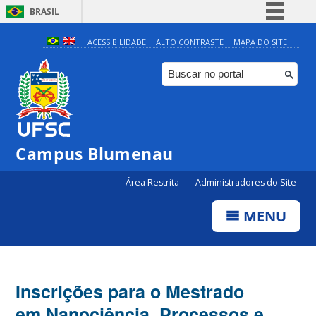
BRASIL
Simplifique!
ACESSIBILIDADE
ALTO CONTRASTE
MAPA DO SITE
Comunica BR
Participe
Acesso à informação
Legislação
Campus Blumenau
Canais
Área Restrita
Administradores do Site
MENU
Inscrições para o Mestrado
em Nanociência, Processos e