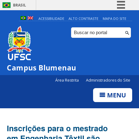
BRASIL
Simplifique!
ACESSIBILIDADE
ALTO CONTRASTE
MAPA DO SITE
Comunica BR
Participe
Acesso à informação
Legislação
Campus Blumenau
Canais
Área Restrita
Administradores do Site
MENU
Inscrições para o mestrado
em Engenharia Têxtil são