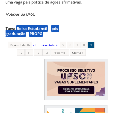
uma vaga pela política de ações afirmativas.
Notícias da UFSC
Tags:
Bolsa Estudantil
pós-
graduação
PROPG
Página 9 de 16
« Primeiro
‹ Anterior
5
6
7
8
9
10
11
12
13
Próximo ›
Última »