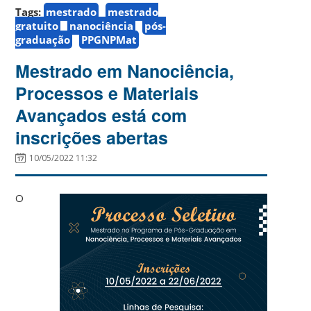
Tags:
mestrado
mestrado
gratuito
nanociência
pós-
graduação
PPGNPMat
Mestrado em Nanociência,
Processos e Materiais
Avançados está com
inscrições abertas
10/05/2022 11:32
O