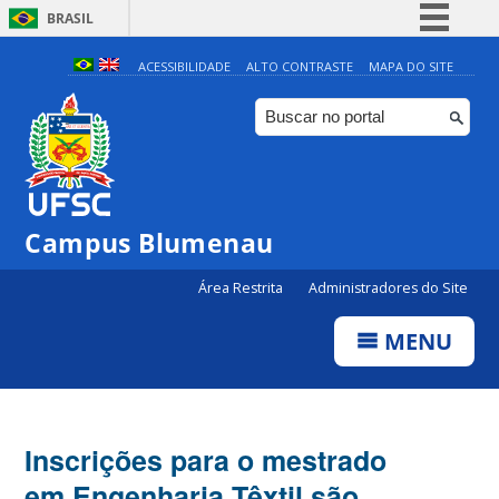
BRASIL
Simplifique!
ACESSIBILIDADE
ALTO CONTRASTE
MAPA DO SITE
Comunica BR
Participe
Acesso à informação
Legislação
Campus Blumenau
Canais
Área Restrita
Administradores do Site
MENU
Inscrições para o mestrado
em Engenharia Têxtil são